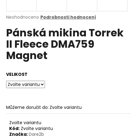
a
j
Průměrné
Neohodnoceno
Podrobnosti hodnocení
í
hodnocení
Pánská mikina Torrek
produktu
t
je
?
II Fleece DMA759
0,0
z
Magnet
5
hvězdiček.
HLEDAT
VELIKOST
D
o
Můžeme doručit do:
Zvolte variantu
p
o
Zvolte variantu
r
Kód:
Zvolte variantu
u
Značka:
Dare2b