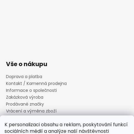
Vše o nákupu
Doprava a platba
Kontakt / Kamenná prodejna
Informace o společnosti
Zakázková výroba
Prodávané značky
Vrácení a výměna zboží
Zásady zpracování osobních údajů
K personalizaci obsahu a reklam, poskytování funkcí
Informace o souborech cookies
sociálních médií a analýze naší návštěvnosti
Reklamační řád