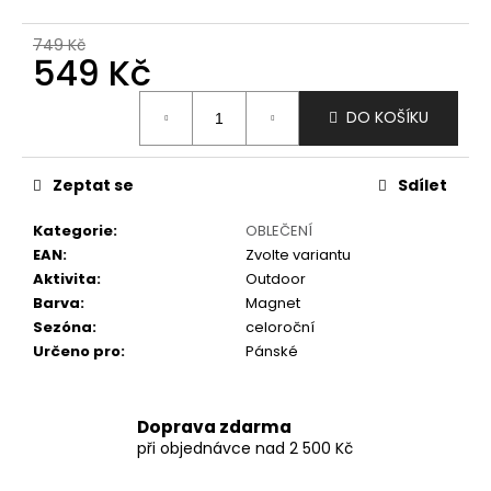
č
u
749 Kč
j
549 Kč
e
m
Měrná
DO KOŠÍKU
e
cena:
Zeptat se
Sdílet
Kategorie
:
OBLEČENÍ
EAN
:
Zvolte variantu
Aktivita
:
Outdoor
Barva
:
Magnet
Sezóna
:
celoroční
Určeno pro
:
Pánské
Doprava zdarma
při objednávce nad 2 500 Kč