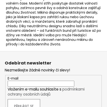
volném čase. Moderní střih poskytuje dostatek volnosti
pohybu, zatímco pevné švy a odolná konstrukce zajišťují
dlouhou životnost. Mikina disponuje praktickými detaily,
jako je klokaní kapsa pro zahřátí rukou nebo úschovu
drobných věcí, a manžetami, které zabraňují pronikání
chladu. Díky neutrálnímu designu snadno ladí s dalšími
vrstvami oblečení – od funkčních bund při turistice až po
džíny ve městě. Ideální volba pro muže hledající
spolehlivou, teplou a zároveň nenáročnou mikinu do
přírody i do každodenního života.
Z
á
Odebírat newsletter
p
Nezmeškejte žádné novinky či slevy!
a
t
E-mail
í
Vložením e-mailu souhlasíte s
podmínkami
ochrany osobních údajů
PŘIHLÁSIT SE