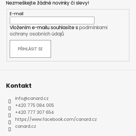
Nezmeškejte žádné novinky či slevy!
a
t
E-mail
í
Vložením e-mailu souhlasíte s
podmínkami
ochrany osobních údajů
PŘIHLÁSIT SE
Kontakt
info
@
canard.cz
+420 775 084 005
+420 777 307 654
https://www.facebook.com/canard.cz
canard.cz