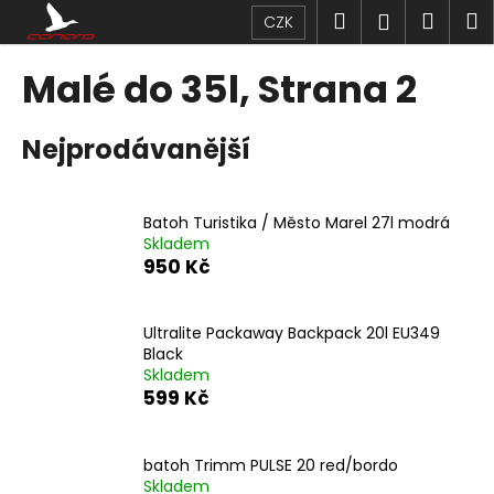
K
Přejít
Hledat
Náku
M
Přihlášen
CZK
na
o
obsah
Zpět
Zpět
košík
š
Malé do 35l
, Strana 2
í
C
k
Nejprodávanější
o
p
o
Batoh Turistika / Město Marel 27l modrá
t
Skladem
ř
950 Kč
e
b
Ultralite Packaway Backpack 20l EU349
u
Black
j
Skladem
599 Kč
e
t
e
batoh Trimm PULSE 20 red/bordo
n
Skladem