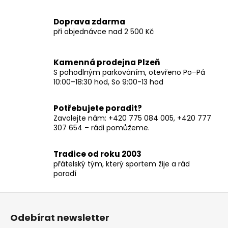
č
u
Doprava zdarma
j
při objednávce nad 2 500 Kč
e
m
e
Kamenná prodejna Plzeň
S pohodlným parkováním, otevřeno Po–Pá
10:00–18:30 hod, So 9:00-13 hod
Potřebujete poradit?
Zavolejte nám: +420 775 084 005, +420 777
307 654 – rádi pomůžeme.
Tradice od roku 2003
přátelský tým, který sportem žije a rád
poradí
Z
á
Odebírat newsletter
p