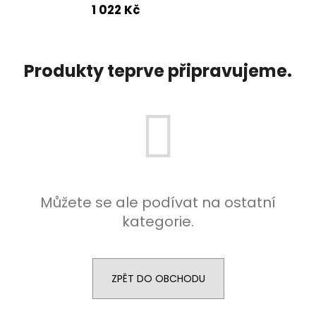
1 022 Kč
a
j
í
Produkty teprve připravujeme.
t
?
HLEDAT
Můžete se ale podívat na ostatní
kategorie.
D
o
p
o
ZPĚT DO OBCHODU
r
u