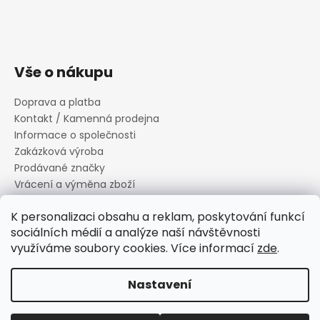
Vše o nákupu
Doprava a platba
Kontakt / Kamenná prodejna
Informace o společnosti
Zakázková výroba
Prodávané značky
Vrácení a výměna zboží
Zásady zpracování osobních údajů
K personalizaci obsahu a reklam, poskytování funkcí
Informace o souborech cookies
sociálních médií a analýze naší návštěvnosti
Reklamační řád
využíváme soubory cookies. Více informací
zde
.
Obchodní podmínky
Nastavení
Vytvořil Shoptet
Copyright 2026
Canard s.r.o.
. Všechna práva vyhrazena.