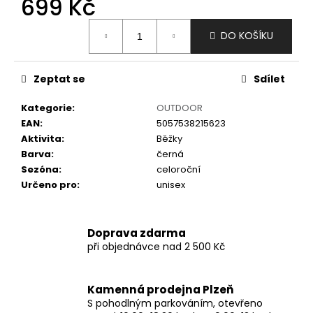
699 Kč
č
u
Měrná
j
DO KOŠÍKU
cena:
e
m
e
Zeptat se
Sdílet
Kategorie
:
OUTDOOR
EAN
:
5057538215623
Aktivita
:
Běžky
Barva
:
černá
Sezóna
:
celoroční
Určeno pro
:
unisex
Doprava zdarma
při objednávce nad 2 500 Kč
Kamenná prodejna Plzeň
S pohodlným parkováním, otevřeno