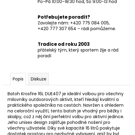
Po–Pá 10:00–18:30 hod, So 9:00-13 hod
Potřebujete poradit?
Zavolejte nám: +420 775 084 005,
+420 777 307 654 – rádi pomůžeme.
Tradice od roku 2003
přátelský tým, který sportem žije a rád
poradí
Popis
Diskuze
Batoh Krosfire 16L DUE407 je ideální volbou pro všechny
milovníky outdoorových aktivit, kteří hledají kvalitní a
praktického společníka na cestách. Navržen s ohledem
na celoroční využití, tento batoh je vhodný pro běžky i
skialpy, což z něj činí perfektní volbu pro aktivní jedince.
Jeho unisex design zajišťuje pohodlné nošení pro
všechny uživatele. Díky své kapacitě 16 litrů poskytuje
dostatek prostoru pro nezbytné vybavení, aniž by byl