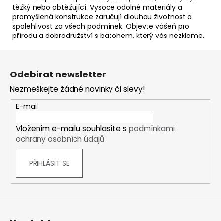
těžký nebo obtěžující. Vysoce odolné materiály a
promyšlená konstrukce zaručují dlouhou životnost a
spolehlivost za všech podmínek. Objevte vášeň pro
přírodu a dobrodružství s batohem, který vás nezklame.
Z
á
Odebírat newsletter
p
Nezmeškejte žádné novinky či slevy!
a
t
E-mail
í
Vložením e-mailu souhlasíte s
podmínkami
ochrany osobních údajů
PŘIHLÁSIT SE