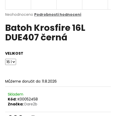
a
j
Průměrné
Neohodnoceno
Podrobnosti hodnocení
í
hodnocení
Batoh Krosfire 16L
produktu
t
je
?
DUE407 černá
0,0
z
5
hvězdiček.
VELIKOST
HLEDAT
Můžeme doručit do:
11.8.2026
D
o
p
Skladem
o
Kód:
K00052458
Značka:
Dare2b
r
u