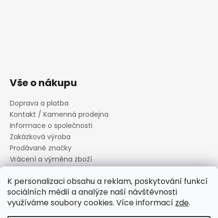
Vše o nákupu
Doprava a platba
Kontakt / Kamenná prodejna
Informace o společnosti
Zakázková výroba
Prodávané značky
Vrácení a výměna zboží
Zásady zpracování osobních údajů
K personalizaci obsahu a reklam, poskytování funkcí
Informace o souborech cookies
sociálních médií a analýze naší návštěvnosti
Reklamační řád
využíváme soubory cookies. Více informací
zde
.
Obchodní podmínky