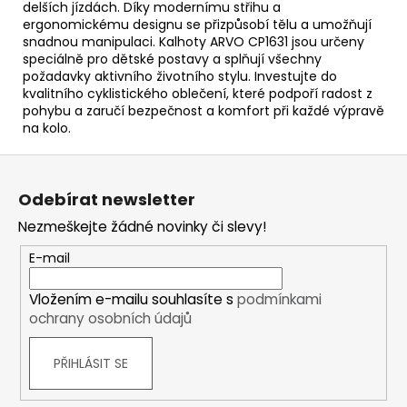
delších jízdách. Díky modernímu střihu a
ergonomickému designu se přizpůsobí tělu a umožňují
snadnou manipulaci. Kalhoty ARVO CP1631 jsou určeny
speciálně pro dětské postavy a splňují všechny
požadavky aktivního životního stylu. Investujte do
kvalitního cyklistického oblečení, které podpoří radost z
pohybu a zaručí bezpečnost a komfort při každé výpravě
na kolo.
Z
á
Odebírat newsletter
p
Nezmeškejte žádné novinky či slevy!
a
t
E-mail
í
Vložením e-mailu souhlasíte s
podmínkami
ochrany osobních údajů
PŘIHLÁSIT SE