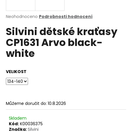
a
j
Průměrné
Neohodnoceno
Podrobnosti hodnocení
í
hodnocení
Silvini dětské kraťasy
produktu
t
je
?
CP1631 Arvo black-
0,0
z
white
5
hvězdiček.
HLEDAT
VELIKOST
D
o
Můžeme doručit do:
10.8.2026
p
o
Skladem
r
Kód:
K00036375
u
Značka:
Silvini