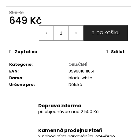
č
u
899 Kč
j
649 Kč
e
m
Měrná
DO KOŠÍKU
e
cena:
Zeptat se
Sdílet
Kategorie
:
OBLEČENÍ
EAN
:
8596016111851
Barva
:
black-white
Určeno pro
:
Dětské
Doprava zdarma
při objednávce nad 2 500 Kč
Kamenná prodejna Plzeň
S pohodlným parkováním, otevřeno