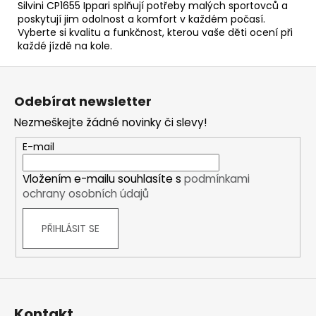
Silvini CP1655 Ippari splňují potřeby malých sportovců a
poskytují jim odolnost a komfort v každém počasí.
Vyberte si kvalitu a funkčnost, kterou vaše děti ocení při
každé jízdě na kole.
Z
á
Odebírat newsletter
p
Nezmeškejte žádné novinky či slevy!
a
t
E-mail
í
Vložením e-mailu souhlasíte s
podmínkami
ochrany osobních údajů
PŘIHLÁSIT SE
Kontakt