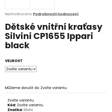
a
j
Průměrné
Neohodnoceno
Podrobnosti hodnocení
í
hodnocení
Dětské vnitřní kraťasy
produktu
t
je
?
Silvini CP1655 Ippari
0,0
z
black
5
hvězdiček.
HLEDAT
VELIKOST
D
o
Můžeme doručit do:
Zvolte variantu
p
o
Zvolte variantu
r
Kód:
Zvolte variantu
u
Značka:
Silvini