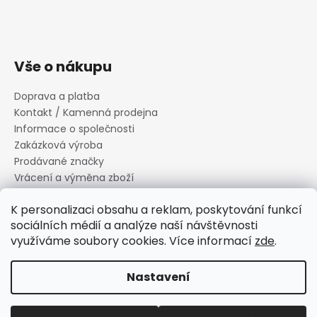
Vše o nákupu
Doprava a platba
Kontakt / Kamenná prodejna
Informace o společnosti
Zakázková výroba
Prodávané značky
Vrácení a výměna zboží
Zásady zpracování osobních údajů
K personalizaci obsahu a reklam, poskytování funkcí
Informace o souborech cookies
sociálních médií a analýze naší návštěvnosti
Reklamační řád
využíváme soubory cookies. Více informací
zde
.
Obchodní podmínky
Nastavení
Vytvořil Shoptet
Copyright 2026
Canard s.r.o.
. Všechna práva vyhrazena.