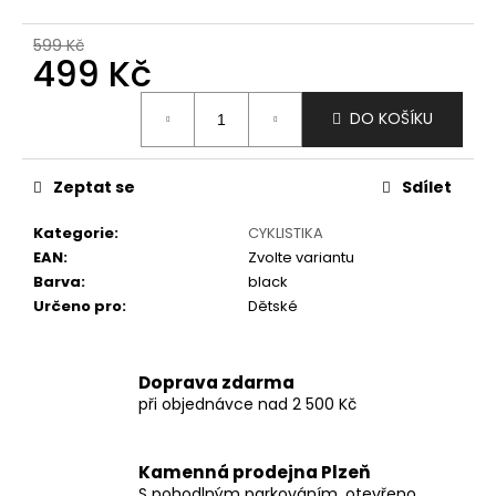
č
u
599 Kč
j
499 Kč
e
m
Měrná
DO KOŠÍKU
e
cena:
Zeptat se
Sdílet
Kategorie
:
CYKLISTIKA
EAN
:
Zvolte variantu
Barva
:
black
Určeno pro
:
Dětské
Doprava zdarma
při objednávce nad 2 500 Kč
Kamenná prodejna Plzeň
S pohodlným parkováním, otevřeno