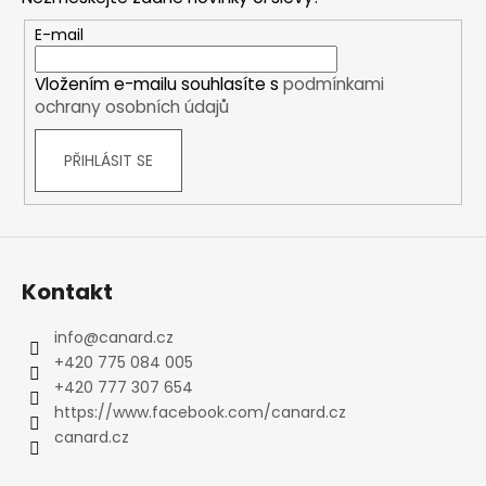
a
t
E-mail
í
Vložením e-mailu souhlasíte s
podmínkami
ochrany osobních údajů
PŘIHLÁSIT SE
Kontakt
info
@
canard.cz
+420 775 084 005
+420 777 307 654
https://www.facebook.com/canard.cz
canard.cz