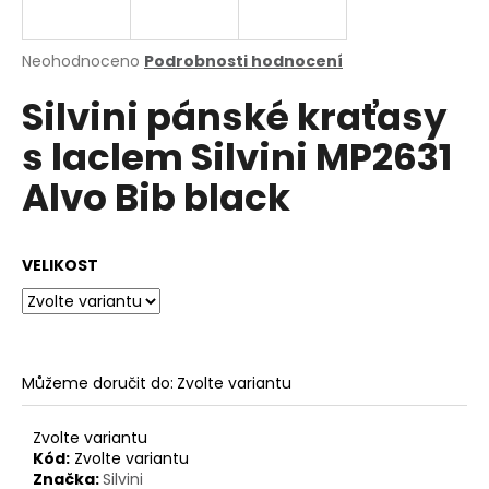
a
j
Průměrné
Neohodnoceno
Podrobnosti hodnocení
í
hodnocení
Silvini pánské kraťasy
produktu
t
je
?
s laclem Silvini MP2631
0,0
z
Alvo Bib black
5
hvězdiček.
HLEDAT
VELIKOST
D
o
Můžeme doručit do:
Zvolte variantu
p
o
Zvolte variantu
r
Kód:
Zvolte variantu
u
Značka:
Silvini