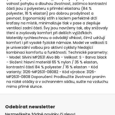
volnost pohybu a dlouhou životnost, zatímco kontrastní
části jsou z polyesteru s příměsí elastanu (84 %
polyester, 16 % elastan) pro dobrou prodyšnost a
pevnost. Ergonomický střih s laclem perfektně drží
kraťasy na místě, minimalizuje tlak v pase a zlepšuje
ventilaci zadní části. Švy jsou navrženy tak, aby snižovaly
tření a zvyšovaly komfort při delších vyjížďkách.
Materiály rychleschnou a odvádějí vlhkost, čímž udržují
komfort i při vysoké fyzické námaze. Model ve velikosti S
je univerzální volbou pro aktivní cyklisty hledající
kombinaci komfortu a funkčnosti. Technické parametry:
- Model: Silvini MP2631 Alvo Bib - Velikost: S - Barva: black
- Složení: hlavní materiál 65 % nylon / 35 % elastan,
kontrastní části 84 % polyester / 16 % elastan - Kód
varianty: 3126-MP2631-08082 - Kód výrobce: 3126-
MP2631-0808 Doporučení: Prodloužíte životnost praním
na nízké otáčky a v ochranném sáčku, sušte na vzduchu
mimo přímé slunce.
Z
á
Odebírat newsletter
p
Nezmeškejte žádné novinky či slevy!