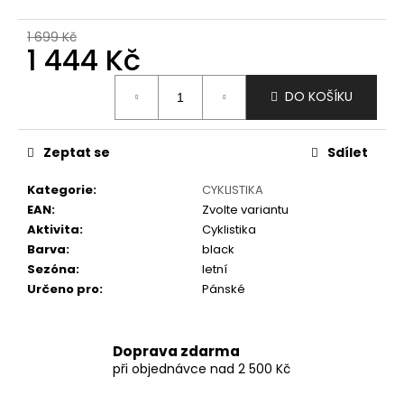
č
u
1 699 Kč
j
1 444 Kč
e
m
Měrná
DO KOŠÍKU
e
cena:
Zeptat se
Sdílet
Kategorie
:
CYKLISTIKA
EAN
:
Zvolte variantu
Aktivita
:
Cyklistika
Barva
:
black
Sezóna
:
letní
Určeno pro
:
Pánské
Doprava zdarma
při objednávce nad 2 500 Kč