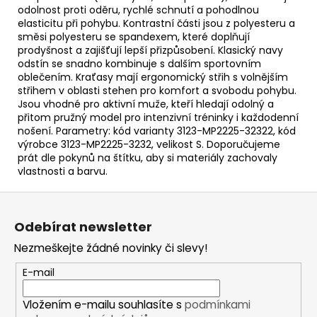
odolnost proti oděru, rychlé schnutí a pohodlnou
elasticitu při pohybu. Kontrastní části jsou z polyesteru a
směsi polyesteru se spandexem, které doplňují
prodyšnost a zajišťují lepší přizpůsobení. Klasický navy
odstín se snadno kombinuje s dalším sportovním
oblečením. Kraťasy mají ergonomický střih s volnějším
střihem v oblasti stehen pro komfort a svobodu pohybu.
Jsou vhodné pro aktivní muže, kteří hledají odolný a
přitom pružný model pro intenzivní tréninky i každodenní
nošení. Parametry: kód varianty 3123-MP2225-32322, kód
výrobce 3123-MP2225-3232, velikost S. Doporučujeme
prát dle pokynů na štítku, aby si materiály zachovaly
vlastnosti a barvu.
Z
á
Odebírat newsletter
p
Nezmeškejte žádné novinky či slevy!
a
t
E-mail
í
Vložením e-mailu souhlasíte s
podmínkami