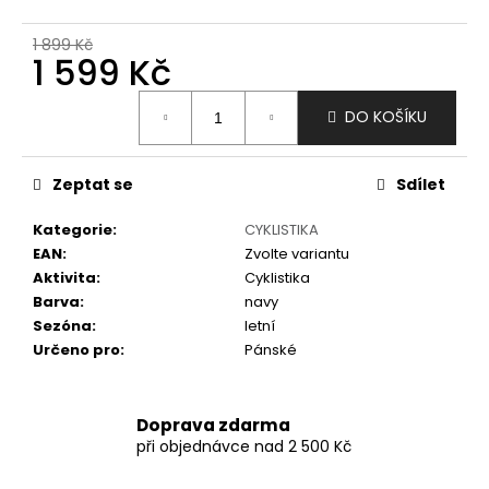
č
u
1 899 Kč
j
1 599 Kč
e
m
Měrná
DO KOŠÍKU
e
cena:
Zeptat se
Sdílet
Kategorie
:
CYKLISTIKA
EAN
:
Zvolte variantu
Aktivita
:
Cyklistika
Barva
:
navy
Sezóna
:
letní
Určeno pro
:
Pánské
Doprava zdarma
při objednávce nad 2 500 Kč