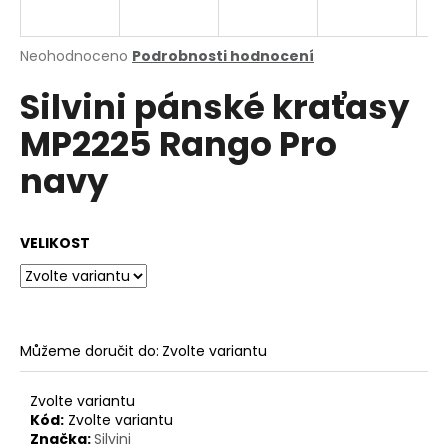
a
j
Průměrné
Neohodnoceno
Podrobnosti hodnocení
í
hodnocení
Silvini pánské kraťasy
produktu
t
je
?
MP2225 Rango Pro
0,0
z
navy
5
hvězdiček.
HLEDAT
VELIKOST
D
o
Můžeme doručit do:
Zvolte variantu
p
o
Zvolte variantu
r
Kód:
Zvolte variantu
u
Značka:
Silvini