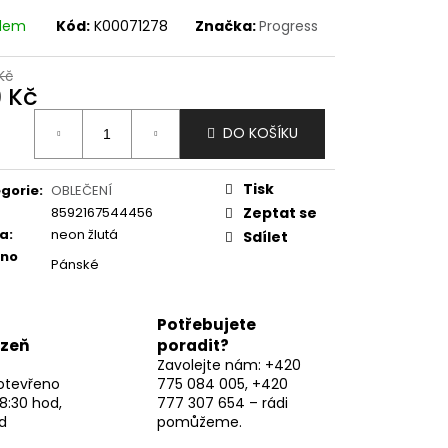
adem
Kód:
K00071278
Značka:
Progress
Kč
9 Kč
ná
DO KOŠÍKU
:
Tisk
gorie
:
OBLEČENÍ
8592167544456
Zeptat se
va
:
neon žlutá
Sdílet
eno
Pánské
Potřebujete
lzeň
poradit?
Zavolejte nám: +420
otevřeno
775 084 005, +420
8:30 hod,
777 307 654 – rádi
d
pomůžeme.