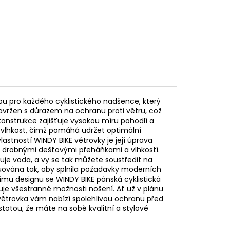
lbu pro každého cyklistického nadšence, který
navržen s důrazem na ochranu proti větru, což
 konstrukce zajišťuje vysokou míru pohodlí a
 vlhkost, čímž pomáhá udržet optimální
lastností WINDY BIKE větrovky je její úprava
d drobnými dešťovými přeháňkami a vlhkostí.
uje voda, a vy se tak můžete soustředit na
ruována tak, aby splnila požadavky moderních
nímu designu se WINDY BIKE pánská cyklistická
uje všestranné možnosti nošení. Ať už v plánu
o větrovka vám nabízí spolehlivou ochranu před
istotou, že máte na sobě kvalitní a stylové