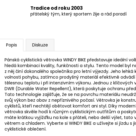
Tradice od roku 2003
přátelský tým, který sportem žije a rád poradí
Popis
Diskuze
Pánská cyklistická větrovka WINDY BIKE představuje ideální vo
hledá kombinaci kvality, funkčnosti a stylu. Tento model byl 
z něj činí dokonalého společníka pro letní výjezdy. Jeho lehká
volnosti pohybu, zatímco prodyšný materiál efektivně odvádí
tělesnou teplotu i při intenzivním výkonu. Jednou z klíčových v
DWR (Durable Water Repellent), která poskytuje ochranu pře
Tato technologie zajišťuje, že se na povrchu materiálu neudrž
svůj výkon bez obav z nepříznivého počasí. Větrovka je konst
cyklistů, kteří nechtějí obětovat komfort ani styl. Díky moder
větrovka skvěle hodí k různým cyklistickým outfitům a poskyt
máte krátkou vyjížďku na kole s přáteli, nebo delší výlet, tat
větrem a chladem. Vyberte si WINDY BIKE a užívejte si jízdu s j
cyklistické oblečení.