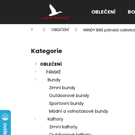
K
Přejít
na
o
OBLEČENÍ
BO
obsah
Zpět
Zpět
š
do
do
í
Domů
OBLEČENÍ
WINDY BIKE pánská cyklisti
k
obchodu
obchodu
P
o
Kategorie
Přeskočit
s
kategorie
t
OBLEČENÍ
r
PÁNSKÉ
a
Bundy
n
Zimní bundy
n
Outdoorové bundy
í
Sportovní bundy
p
Módní a volnočasové bundy
a
Kalhoty
n
Zimní kalhoty
e
Outdoorové kalhoty