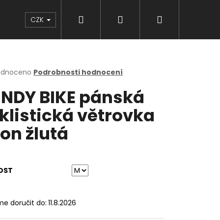
Hledat
Přihlášení
Nákupní
Značky
CZK
košík
rné
odnoceno
Podrobnosti hodnocení
cení
NDY BIKE pánská
ktu
klistická větrovka
on žlutá
ček.
OST
e doručit do:
11.8.2026