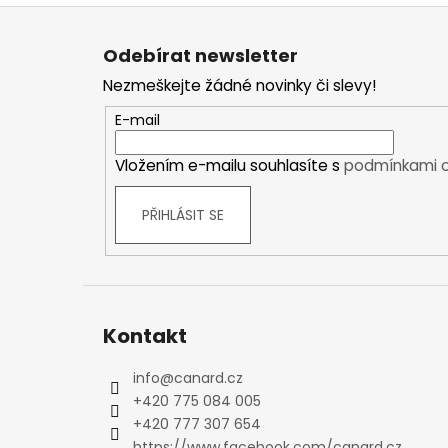
Z
Kraťasy
á
Trika a košile
Odebírat newsletter
p
Šaty, sukně
Nezmeškejte žádné novinky či slevy!
a
Mikiny
t
Vesty
E-mail
í
Ponožky
Vložením e-mailu souhlasíte s
podmínkami o
Zimní ponožky
Outdoorové ponožky
PŘIHLÁSIT SE
Sportovní ponožky
Kompresní ponožky
Čepice, čelenky
Rukavice
Plavky
Kontakt
Ostatní
DĚTSKÉ
info
@
canard.cz
+420 775 084 005
Bundy
+420 777 307 654
Zimní bundy
https://www.facebook.com/canard.cz