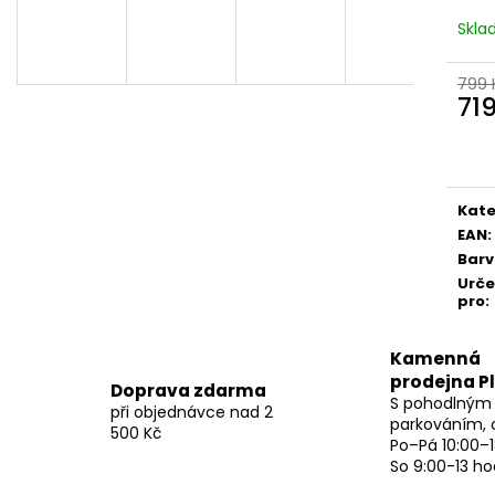
Skl
799 
71
Měr
cena
Kate
EAN
:
Bar
Urč
pro
:
Kamenná
prodejna P
Doprava zdarma
S pohodlným
při objednávce nad 2
parkováním, 
500 Kč
Po–Pá 10:00–1
So 9:00-13 ho