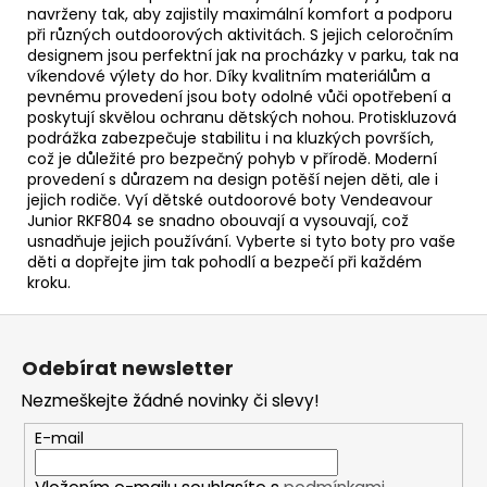
navrženy tak, aby zajistily maximální komfort a podporu
při různých outdoorových aktivitách. S jejich celoročním
designem jsou perfektní jak na procházky v parku, tak na
víkendové výlety do hor. Díky kvalitním materiálům a
pevnému provedení jsou boty odolné vůči opotřebení a
poskytují skvělou ochranu dětských nohou. Protiskluzová
podrážka zabezpečuje stabilitu i na kluzkých površích,
což je důležité pro bezpečný pohyb v přírodě. Moderní
provedení s důrazem na design potěší nejen děti, ale i
jejich rodiče. Vyí dětské outdoorové boty Vendeavour
Junior RKF804 se snadno obouvají a vysouvají, což
usnadňuje jejich používání. Vyberte si tyto boty pro vaše
děti a dopřejte jim tak pohodlí a bezpečí při každém
kroku.
Z
á
Odebírat newsletter
p
Nezmeškejte žádné novinky či slevy!
a
t
E-mail
í