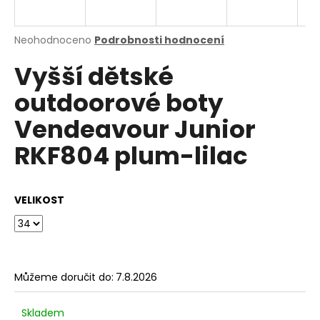
a
j
Průměrné
Neohodnoceno
Podrobnosti hodnocení
í
hodnocení
Vyšší dětské
produktu
t
je
?
outdoorové boty
0,0
z
Vendeavour Junior
5
hvězdiček.
RKF804 plum-lilac
HLEDAT
VELIKOST
D
o
p
o
Můžeme doručit do:
7.8.2026
r
u
Skladem