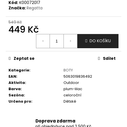
č
Kód:
K00072017
u
Značka:
Regatta
j
e
549 Kč
m
449 Kč
e
Měrná
DO KOŠÍKU
cena:
Zeptat se
Sdílet
Kategorie
:
BOTY
EAN
:
5063019836492
Aktivita
:
Outdoor
Barva
:
plum-lilac
Sezóna
:
celoroční
Určeno pro
:
Dětské
Doprava zdarma
při objednávce nad 2 500 Kč