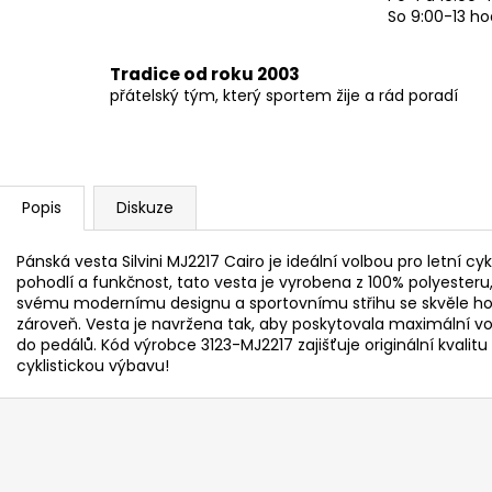
So 9:00-13 ho
Tradice od roku 2003
přátelský tým, který sportem žije a rád poradí
Popis
Diskuze
Pánská vesta Silvini MJ2217 Cairo je ideální volbou pro letní c
pohodlí a funkčnost, tato vesta je vyrobena z 100% polyesteru,
svému modernímu designu a sportovnímu střihu se skvěle hodí 
zároveň. Vesta je navržena tak, aby poskytovala maximální vo
do pedálů. Kód výrobce 3123-MJ2217 zajišťuje originální kvalitu z
cyklistickou výbavu!