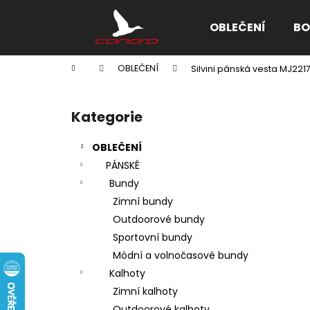
K
Přejít
na
o
OBLEČENÍ
BO
obsah
Zpět
Zpět
š
do
do
í
Domů
OBLEČENÍ
Silvini pánská vesta MJ221
k
obchodu
obchodu
P
o
Kategorie
Přeskočit
s
kategorie
t
OBLEČENÍ
r
PÁNSKÉ
a
Bundy
n
Zimní bundy
n
Outdoorové bundy
í
Sportovní bundy
p
Módní a volnočasové bundy
a
Kalhoty
n
Zimní kalhoty
e
Outdoorové kalhoty