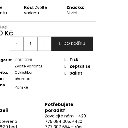
te
Kód:
Zvolte
Značka:
antu
variantu
Silvini
0 Kč
0 Kč
ná
DO KOŠÍKU
:
Tisk
gorie
:
OBLEČENÍ
Zvolte variantu
Zeptat se
vita
:
Cyklistika
Sdílet
va
:
charcoal
eno
Pánské
Potřebujete
lzeň
poradit?
Zavolejte nám: +420
otevřeno
775 084 005, +420
8:30 hod,
777 307 654 – rádi