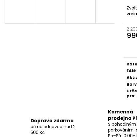
Zvol
vari
2 29
99
Měr
cena
Kate
EAN
:
Akti
Bar
Urč
pro
:
Kamenná
prodejna P
Doprava zdarma
S pohodlným
při objednávce nad 2
parkováním, 
500 Kč
Po–Pá 10:00–1