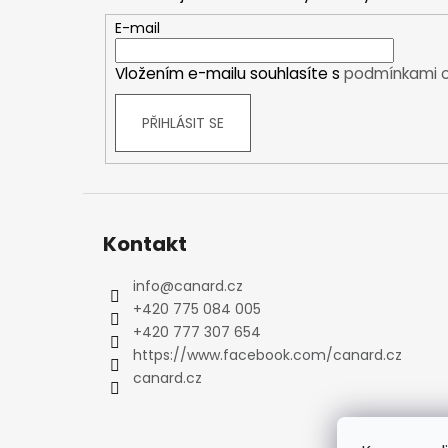
a
Kraťasy
t
E-mail
Trika a košile
í
Šaty, sukně
Vložením e-mailu souhlasíte s
podmínkami o
Mikiny
Vesty
PŘIHLÁSIT SE
Ponožky
Zimní ponožky
Outdoorové ponožky
Sportovní ponožky
Kontakt
Kompresní ponožky
Čepice, čelenky
info
@
canard.cz
Rukavice
+420 775 084 005
Plavky
+420 777 307 654
Ostatní
https://www.facebook.com/canard.cz
DĚTSKÉ
canard.cz
Bundy
Zimní bundy