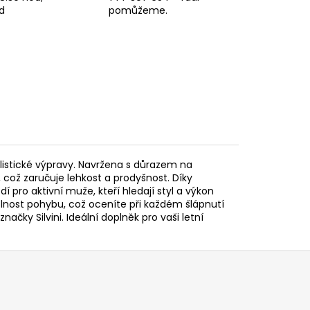
d
pomůžeme.
yklistické výpravy. Navržena s důrazem na
 což zaručuje lehkost a prodyšnost. Díky
pro aktivní muže, kteří hledají styl a výkon
lnost pohybu, což oceníte při každém šlápnutí
načky Silvini. Ideální doplněk pro vaši letní