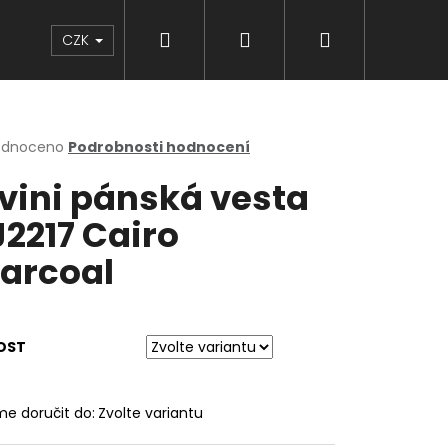
Hledat
Přihlášení
Nákupní
Značky
CZK
košík
rné
odnoceno
Podrobnosti hodnocení
cení
lvini pánská vesta
ktu
2217 Cairo
arcoal
ček.
OST
e doručit do:
Zvolte variantu