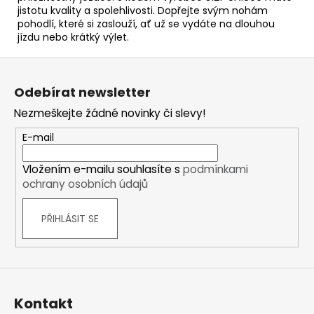
jistotu kvality a spolehlivosti. Dopřejte svým nohám
pohodlí, které si zaslouží, ať už se vydáte na dlouhou
jízdu nebo krátký výlet.
Z
á
Odebírat newsletter
p
Nezmeškejte žádné novinky či slevy!
a
t
E-mail
í
Vložením e-mailu souhlasíte s
podmínkami
ochrany osobních údajů
PŘIHLÁSIT SE
Kontakt