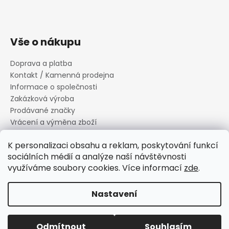
Vše o nákupu
Doprava a platba
Kontakt / Kamenná prodejna
Informace o společnosti
Zakázková výroba
Prodávané značky
Vrácení a výměna zboží
Zásady zpracování osobních údajů
K personalizaci obsahu a reklam, poskytování funkcí
Informace o souborech cookies
sociálních médií a analýze naší návštěvnosti
Reklamační řád
využíváme soubory cookies. Více informací
zde
.
Obchodní podmínky
Nastavení
Vytvořil Shoptet
Copyright 2026
Canard s.r.o.
. Všechna práva vyhrazena.
Odmítnout
Souhlasím
Upravit nastavení cookies