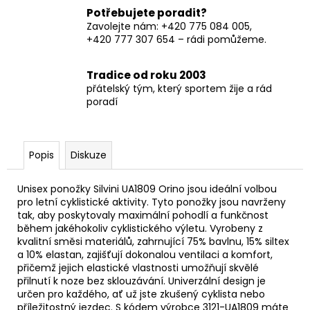
Potřebujete poradit?
Zavolejte nám: +420 775 084 005,
+420 777 307 654 – rádi pomůžeme.
Tradice od roku 2003
přátelský tým, který sportem žije a rád
poradí
Popis
Diskuze
Unisex ponožky Silvini UA1809 Orino jsou ideální volbou
pro letní cyklistické aktivity. Tyto ponožky jsou navrženy
tak, aby poskytovaly maximální pohodlí a funkčnost
během jakéhokoliv cyklistického výletu. Vyrobeny z
kvalitní směsi materiálů, zahrnující 75% bavlnu, 15% siltex
a 10% elastan, zajišťují dokonalou ventilaci a komfort,
přičemž jejich elastické vlastnosti umožňují skvělé
přilnutí k noze bez sklouzávání. Univerzální design je
určen pro každého, ať už jste zkušený cyklista nebo
příležitostný jezdec. S kódem výrobce 3121-UA1809 máte