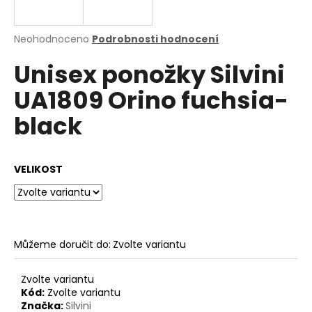
a
j
Průměrné
Neohodnoceno
Podrobnosti hodnocení
í
hodnocení
Unisex ponožky Silvini
produktu
t
je
?
UA1809 Orino fuchsia-
0,0
z
black
5
hvězdiček.
HLEDAT
VELIKOST
D
o
Můžeme doručit do:
Zvolte variantu
p
o
Zvolte variantu
r
Kód:
Zvolte variantu
u
Značka:
Silvini