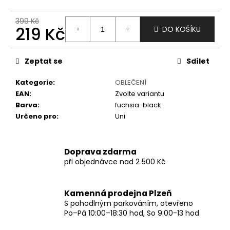
č
u
399 Kč
j
219 Kč
DO KOŠÍKU
e
m
Měrná
e
cena:
Zeptat se
Sdílet
Kategorie
:
OBLEČENÍ
EAN
:
Zvolte variantu
Barva
:
fuchsia-black
Určeno pro
:
Uni
Doprava zdarma
při objednávce nad 2 500 Kč
Kamenná prodejna Plzeň
S pohodlným parkováním, otevřeno
Po–Pá 10:00–18:30 hod, So 9:00-13 hod