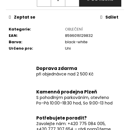
č
u
j
Zeptat se
Sdílet
e
m
Kategorie
:
OBLEČENÍ
e
EAN
:
8596016129832
Barva
:
black-white
Určeno pro
:
Uni
Doprava zdarma
při objednávce nad 2 500 Kč
Kamenná prodejna Plzeň
S pohodlným parkováním, otevřeno
Po–Pá 10:00–18:30 hod, So 9:00-13 hod
Potřebujete poradit?
Zavolejte nám: +420 775 084 005,
+420 777 307 654 – rádi pomůžeme.