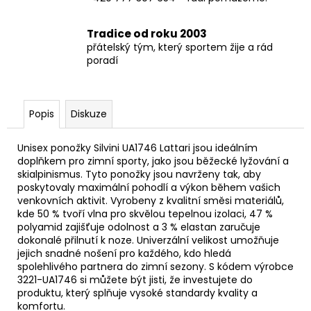
Tradice od roku 2003
přátelský tým, který sportem žije a rád
poradí
Popis
Diskuze
Unisex ponožky Silvini UA1746 Lattari jsou ideálním
doplňkem pro zimní sporty, jako jsou běžecké lyžování a
skialpinismus. Tyto ponožky jsou navrženy tak, aby
poskytovaly maximální pohodlí a výkon během vašich
venkovních aktivit. Vyrobeny z kvalitní směsi materiálů,
kde 50 % tvoří vlna pro skvělou tepelnou izolaci, 47 %
polyamid zajišťuje odolnost a 3 % elastan zaručuje
dokonalé přilnutí k noze. Univerzální velikost umožňuje
jejich snadné nošení pro každého, kdo hledá
spolehlivého partnera do zimní sezony. S kódem výrobce
3221-UA1746 si můžete být jisti, že investujete do
produktu, který splňuje vysoké standardy kvality a
komfortu.