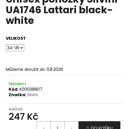
je
a
UA1746 Lattari black-
0,0
z
j
white
5
í
hvězdiček.
t
?
VELIKOST
HLEDAT
Můžeme doručit do:
11.8.2026
Skladem
Kód:
K00038807
D
Značka:
Silvini
o
p
449 Kč
o
247 Kč
r
u
Měrná
DO KOŠÍKU
cena: