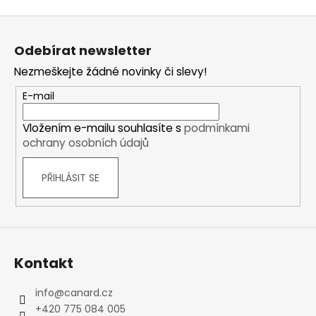
Z
á
Odebírat newsletter
p
Nezmeškejte žádné novinky či slevy!
a
t
E-mail
í
Vložením e-mailu souhlasíte s
podmínkami
ochrany osobních údajů
PŘIHLÁSIT SE
Kontakt
info
@
canard.cz
+420 775 084 005