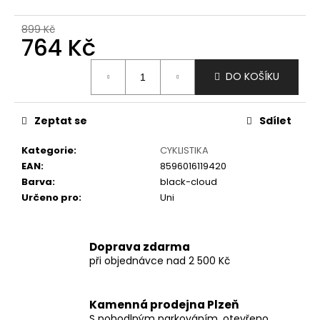
č
u
899 Kč
j
764 Kč
e
m
Měrná
DO KOŠÍKU
e
cena:
Zeptat se
Sdílet
Kategorie
:
CYKLISTIKA
EAN
:
8596016119420
Barva
:
black-cloud
Určeno pro
:
Uni
Doprava zdarma
při objednávce nad 2 500 Kč
Kamenná prodejna Plzeň
S pohodlným parkováním, otevřeno