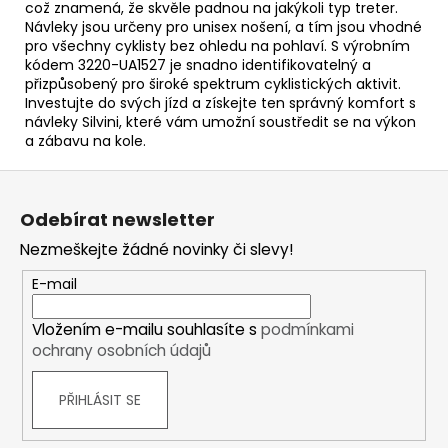
což znamená, že skvěle padnou na jakýkoli typ treter.
Návleky jsou určeny pro unisex nošení, a tím jsou vhodné
pro všechny cyklisty bez ohledu na pohlaví. S výrobním
kódem 3220-UA1527 je snadno identifikovatelný a
přizpůsobený pro široké spektrum cyklistických aktivit.
Investujte do svých jízd a získejte ten správný komfort s
návleky Silvini, které vám umožní soustředit se na výkon
a zábavu na kole.
Z
á
Odebírat newsletter
p
Nezmeškejte žádné novinky či slevy!
a
t
E-mail
í
Vložením e-mailu souhlasíte s
podmínkami
ochrany osobních údajů
PŘIHLÁSIT SE