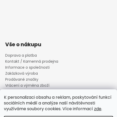
Vše o nákupu
Doprava a platba
Kontakt / Kamenná prodejna
Informace o společnosti
Zakázková výroba
Prodávané značky
Vrácení a výměna zboží
Zásady zpracování osobních údajů
K personalizaci obsahu a reklam, poskytování funkcí
Informace o souborech cookies
sociálních médií a analýze naší návštěvnosti
Reklamační řád
využíváme soubory cookies. Více informací
zde
.
Obchodní podmínky