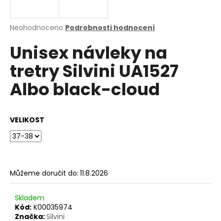
a
j
Průměrné
Neohodnoceno
Podrobnosti hodnocení
í
hodnocení
Unisex návleky na
produktu
t
je
?
tretry Silvini UA1527
0,0
z
Albo black-cloud
5
hvězdiček.
HLEDAT
VELIKOST
D
o
Můžeme doručit do:
11.8.2026
p
o
Skladem
r
Kód:
K00035974
u
Značka:
Silvini