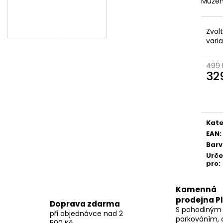
Můžem
Zvol
vari
499 
32
Měr
cena
Kate
EAN
:
Bar
Urč
pro
:
Kamenná
prodejna P
Doprava zdarma
S pohodlným
při objednávce nad 2
parkováním, 