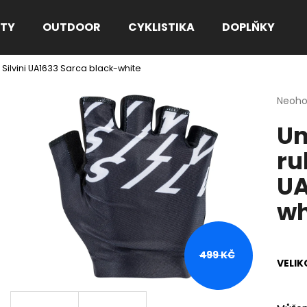
TY
OUTDOOR
CYKLISTIKA
DOPLŇKY
e Silvini UA1633 Sarca black-white
Co potřebujete najít?
Průmě
Neoh
hodno
Un
produ
HLEDAT
je
ru
0,0
z
UA
5
Doporučujeme
hvězdi
wh
499 KČ
VELIK