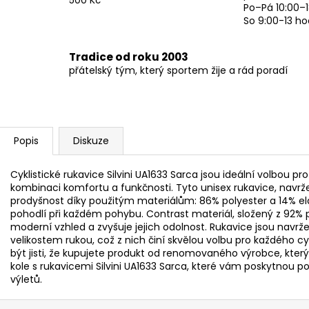
500 Kč
Po–Pá 10:00–1
So 9:00-13 ho
Tradice od roku 2003
přátelský tým, který sportem žije a rád poradí
Popis
Diskuze
Cyklistické rukavice Silvini UA1633 Sarca jsou ideální volbou pr
kombinaci komfortu a funkčnosti. Tyto unisex rukavice, navržen
prodyšnost díky použitým materiálům: 86% polyester a 14% elast
pohodlí při každém pohybu. Contrast materiál, složený z 92%
moderní vzhled a zvyšuje jejich odolnost. Rukavice jsou navr
velikostem rukou, což z nich činí skvělou volbu pro každého c
být jisti, že kupujete produkt od renomovaného výrobce, který d
kole s rukavicemi Silvini UA1633 Sarca, které vám poskytnou 
výletů.