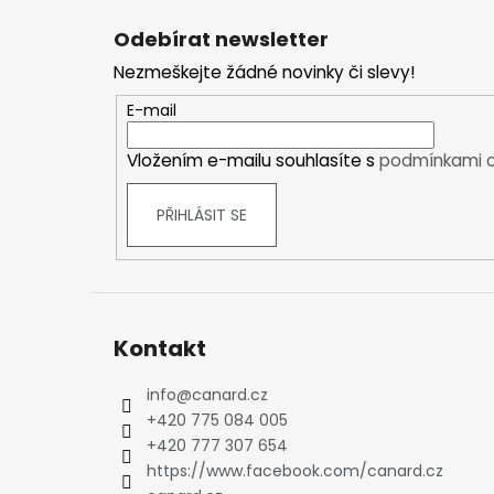
Kraťasy
á
Odebírat newsletter
Trika a košile
p
Nezmeškejte žádné novinky či slevy!
Šaty, sukně
a
Mikiny
t
E-mail
Vesty
í
Ponožky
Vložením e-mailu souhlasíte s
podmínkami o
Zimní ponožky
Outdoorové ponožky
PŘIHLÁSIT SE
Sportovní ponožky
Kompresní ponožky
Čepice, čelenky
Rukavice
Kontakt
Plavky
Ostatní
info
@
canard.cz
DĚTSKÉ
+420 775 084 005
Bundy
+420 777 307 654
https://www.facebook.com/canard.cz
Zimní bundy