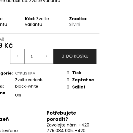
e doručit do:
Zvolte variantu
te
Kód:
Zvolte
Značka:
antu
variantu
Silvini
Kč
9 Kč
ná
DO KOŠÍKU
:
Tisk
gorie
:
CYKLISTIKA
Zvolte variantu
Zeptat se
va
:
black-white
Sdílet
eno
Uni
Potřebujete
lzeň
poradit?
Zavolejte nám: +420
otevřeno
775 084 005, +420