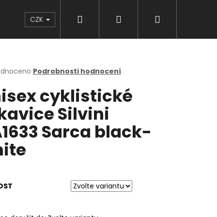
Hledat
Přihlášení
Nákupní
Značky
CZK
košík
rné
odnoceno
Podrobnosti hodnocení
cení
isex cyklistické
ktu
kavice Silvini
1633 Sarca black-
ček.
ite
OST