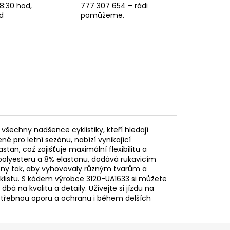
8:30 hod,
777 307 654 – rádi
d
pomůžeme.
o všechny nadšence cyklistiky, kteří hledají
é pro letní sezónu, nabízí vynikající
an, což zajišťuje maximální flexibilitu a
 polyesteru a 8% elastanu, dodává rukavicím
ženy tak, aby vyhovovaly různým tvarům a
yklistu. S kódem výrobce 3120-UA1633 si můžete
bá na kvalitu a detaily. Užívejte si jízdu na
potřebnou oporu a ochranu i během delších