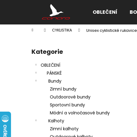
K
Přejít
na
o
OBLEČENÍ
BO
obsah
Zpět
Zpět
š
do
do
í
Domů
CYKLISTIKA
Unisex cyklistické rukavic
k
obchodu
obchodu
P
o
Kategorie
Přeskočit
s
kategorie
t
OBLEČENÍ
r
PÁNSKÉ
a
Bundy
n
Zimní bundy
n
Outdoorové bundy
í
Sportovní bundy
p
Módní a volnočasové bundy
a
Kalhoty
n
Zimní kalhoty
e
Outdoorové kalhoty