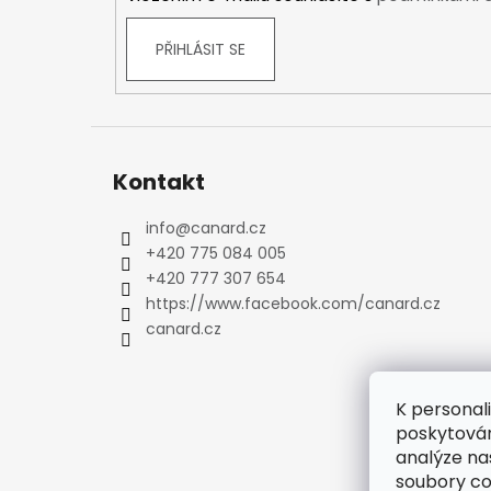
Kraťasy
Trika a košile
PŘIHLÁSIT SE
Šaty, sukně
Mikiny
Vesty
Ponožky
Kontakt
Zimní ponožky
Outdoorové ponožky
info
@
canard.cz
Sportovní ponožky
+420 775 084 005
Kompresní ponožky
+420 777 307 654
Čepice, čelenky
https://www.facebook.com/canard.cz
Rukavice
canard.cz
Plavky
Ostatní
K personal
DĚTSKÉ
poskytován
Bundy
analýze na
Zimní bundy
soubory co