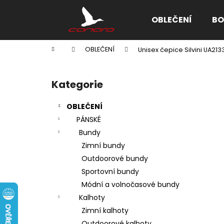
K
Přejít
na
o
OBLEČENÍ
BO
obsah
Zpět
Zpět
š
do
do
í
Domů
OBLEČENÍ
Unisex čepice Silvini UA213
k
obchodu
obchodu
P
o
Kategorie
Přeskočit
s
kategorie
t
OBLEČENÍ
r
PÁNSKÉ
a
Bundy
n
Zimní bundy
n
Outdoorové bundy
í
Sportovní bundy
p
Módní a volnočasové bundy
a
Kalhoty
n
Zimní kalhoty
e
Outdoorové kalhoty