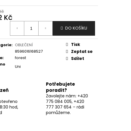
Kč
2 Kč
ná
DO KOŠÍKU
:
Tisk
gorie
:
OBLEČENÍ
8596016168527
Zeptat se
va
:
forest
Sdílet
eno
Uni
Potřebujete
lzeň
poradit?
Zavolejte nám: +420
otevřeno
775 084 005, +420
8:30 hod,
777 307 654 – rádi
d
pomůžeme.