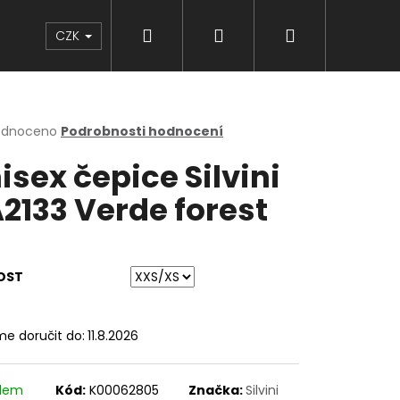
Hledat
Přihlášení
Nákupní
Značky
CZK
košík
rné
odnoceno
Podrobnosti hodnocení
cení
isex čepice Silvini
ktu
2133 Verde forest
ček.
OST
e doručit do:
11.8.2026
adem
Kód:
K00062805
Značka:
Silvini