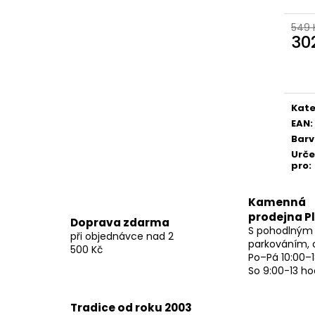
549 
30
Měr
cena
Kate
EAN
:
Bar
Urč
pro
:
Kamenná
prodejna P
Doprava zdarma
S pohodlným
při objednávce nad 2
parkováním, 
500 Kč
Po–Pá 10:00–1
So 9:00-13 ho
Tradice od roku 2003