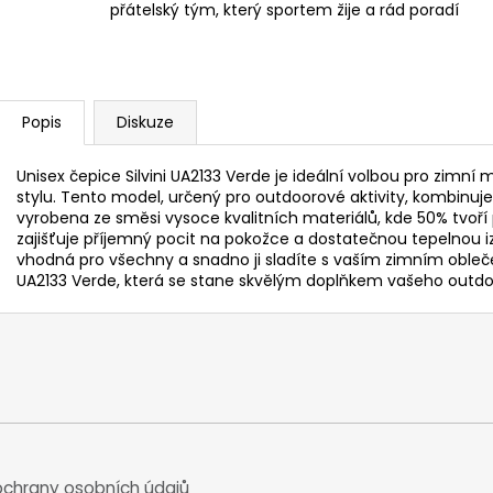
přátelský tým, který sportem žije a rád poradí
Popis
Diskuze
Unisex čepice Silvini UA2133 Verde je ideální volbou pro zimní 
stylu. Tento model, určený pro outdoorové aktivity, kombinu
vyrobena ze směsi vysoce kvalitních materiálů, kde 50% tvoří p
zajišťuje příjemný pocit na pokožce a dostatečnou tepelnou iz
vhodná pro všechny a snadno ji sladíte s vaším zimním oblečení
UA2133 Verde, která se stane skvělým doplňkem vašeho outd
chrany osobních údajů