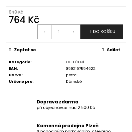
č
u
849 Kč
j
764 Kč
e
m
Měrná
DO KOŠÍKU
e
cena:
Zeptat se
Sdílet
Kategorie
:
OBLEČENÍ
EAN
:
8592167554622
Barva
:
petrol
Určeno pro
:
Dámské
Doprava zdarma
při objednávce nad 2 500 Kč
Kamenná prodejna Plzeň
S pohodlným parkováním, otevřeno