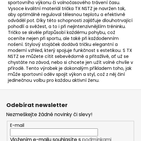
sportovního výkonu či volnočasového trávení času.
Vysoce kvalitní materiál trička TX NSTZ je navržen tak,
aby optimálně reguloval tělesnou teplotu a efektivně
odváděl pot. Díky této schopnosti zajišťuje dlouhotrvající
pohodlí a svěžest, a to i při nejintenzivnějším tréninku.
Tričko se skvěle přizpůsobí každému pohybu, což
oceníte nejen při sportu, ale také při každodenním
nošení. Stylový stojáček dodává tričku elegantní a
moderní vzhled, který spojuje funkčnost s estetikou. S TX
NSTZ se můžete cítit sebevědomě a přitažlivě, ať už se
chystáte na závod, nebo si chcete jen užít volné chvíle v
přírodě. Tento výrobek je dokonalým příkladem toho, jak
může sportovní oděv spojit výkon a styl, což z něj činí
jedinečnou volbu pro každou aktivní ženu.
Z
á
Odebírat newsletter
p
Nezmeškejte žádné novinky či slevy!
a
t
E-mail
í
Vložením e-mailu souhlasíte s
podmínkami