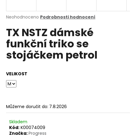
a
j
Průměrné
Neohodnoceno
Podrobnosti hodnocení
í
hodnocení
TX NSTZ dámské
produktu
t
je
?
funkční triko se
0,0
z
stojáčkem petrol
5
hvězdiček.
HLEDAT
VELIKOST
D
o
Můžeme doručit do:
7.8.2026
p
o
Skladem
r
Kód:
K00074009
u
Značka:
Progress