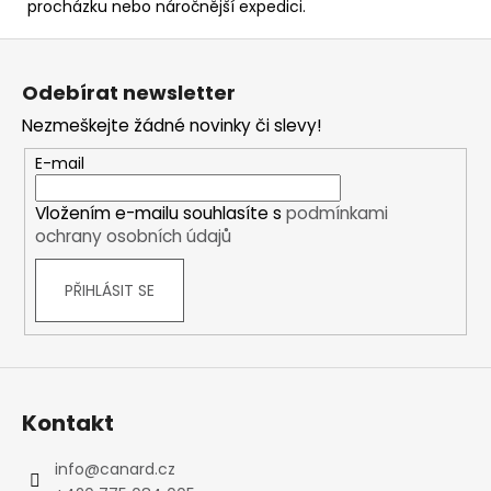
procházku nebo náročnější expedici.
Z
á
Odebírat newsletter
p
Nezmeškejte žádné novinky či slevy!
a
t
E-mail
í
Vložením e-mailu souhlasíte s
podmínkami
ochrany osobních údajů
PŘIHLÁSIT SE
Kontakt
info
@
canard.cz