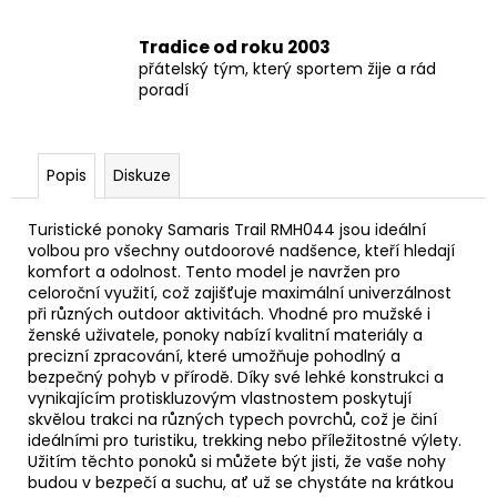
Tradice od roku 2003
přátelský tým, který sportem žije a rád
poradí
Popis
Diskuze
Turistické ponoky Samaris Trail RMH044 jsou ideální
volbou pro všechny outdoorové nadšence, kteří hledají
komfort a odolnost. Tento model je navržen pro
celoroční využití, což zajišťuje maximální univerzálnost
při různých outdoor aktivitách. Vhodné pro mužské i
ženské uživatele, ponoky nabízí kvalitní materiály a
precizní zpracování, které umožňuje pohodlný a
bezpečný pohyb v přírodě. Díky své lehké konstrukci a
vynikajícím protiskluzovým vlastnostem poskytují
skvělou trakci na různých typech povrchů, což je činí
ideálními pro turistiku, trekking nebo příležitostné výlety.
Užitím těchto ponoků si můžete být jisti, že vaše nohy
budou v bezpečí a suchu, ať už se chystáte na krátkou