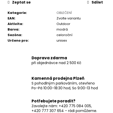
č
Zeptat se
Sdílet
u
j
Kategorie
:
OBLEČENÍ
e
EAN
:
Zvolte variantu
m
Aktivita
:
Outdoor
e
Barva
:
modrá
Sezóna
:
celoroční
Určeno pro
:
unisex
Doprava zdarma
při objednávce nad 2 500 Kč
Kamenná prodejna Plzeň
S pohodlným parkováním, otevřeno
Po–Pá 10:00–18:30 hod, So 9:00-13 hod
Potřebujete poradit?
Zavolejte nám: +420 775 084 005,
+420 777 307 654 – rádi pomůžeme.