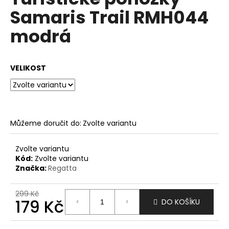
je
a
Samaris Trail RMH044
0,0
z
j
modrá
5
í
hvězdiček.
t
?
VELIKOST
HLEDAT
Můžeme doručit do:
Zvolte variantu
Zvolte variantu
Kód:
Zvolte variantu
D
Značka:
Regatta
o
p
299 Kč
o
179 Kč
DO KOŠÍKU
r
u
Měrná
cena: