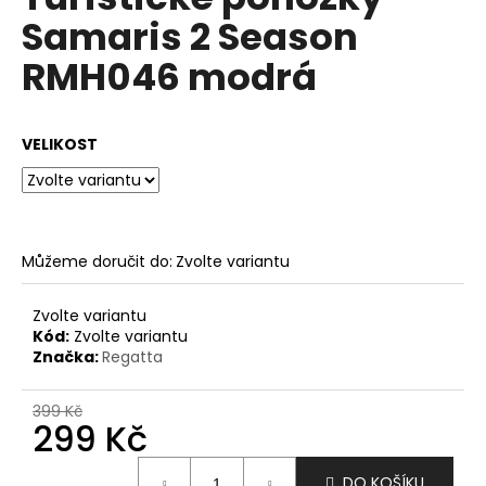
je
a
Samaris 2 Season
0,0
z
j
RMH046 modrá
5
í
hvězdiček.
t
?
VELIKOST
HLEDAT
Můžeme doručit do:
Zvolte variantu
Zvolte variantu
Kód:
Zvolte variantu
D
Značka:
Regatta
o
p
399 Kč
o
299 Kč
r
u
Měrná
DO KOŠÍKU
cena: