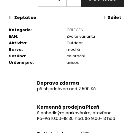
č
u
j
Zeptat se
Sdílet
e
m
Kategorie
:
OBLEČENÍ
e
EAN
:
Zvolte variantu
Aktivita
:
Outdoor
Barva
:
modrá
Sezóna
:
celoroční
Určeno pro
:
unisex
Doprava zdarma
při objednávce nad 2 500 Kč
Kamenná prodejna Plzeň
S pohodlným parkováním, otevřeno
Po–Pá 10:00–18:30 hod, So 9:00-13 hod