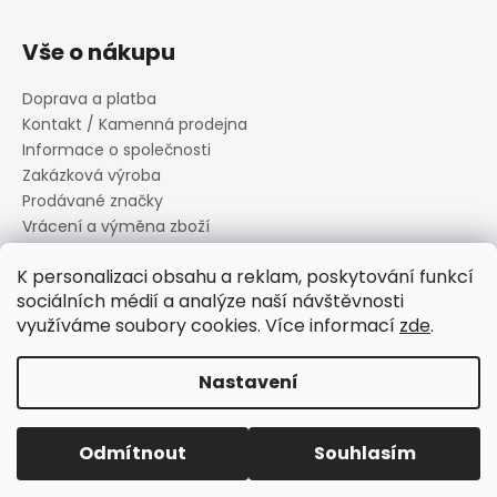
Vše o nákupu
Doprava a platba
Kontakt / Kamenná prodejna
Informace o společnosti
Zakázková výroba
Prodávané značky
Vrácení a výměna zboží
Zásady zpracování osobních údajů
K personalizaci obsahu a reklam, poskytování funkcí
Informace o souborech cookies
sociálních médií a analýze naší návštěvnosti
Reklamační řád
využíváme soubory cookies. Více informací
zde
.
Obchodní podmínky
Nastavení
Vytvořil Shoptet
Copyright 2026
Canard s.r.o.
. Všechna práva vyhrazena.
Odmítnout
Souhlasím
Upravit nastavení cookies