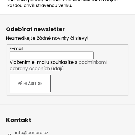
každou chvíli strávenou venku.
Z
á
Odebírat newsletter
p
Nezmeškejte žádné novinky či slevy!
a
t
E-mail
í
Vložením e-mailu souhlasíte s
podmínkami
ochrany osobních údajů
PŘIHLÁSIT SE
Kontakt
info
@
canard.cz