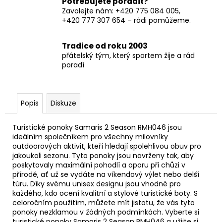
Potřebujete poradit?
Zavolejte nám: +420 775 084 005,
+420 777 307 654 – rádi pomůžeme.
Tradice od roku 2003
přátelský tým, který sportem žije a rád
poradí
Popis
Diskuze
Turistické ponoky Samaris 2 Season RMH046 jsou
ideálním společníkem pro všechny milovníky
outdoorových aktivit, kteří hledají spolehlivou obuv pro
jakoukoli sezonu. Tyto ponoky jsou navrženy tak, aby
poskytovaly maximální pohodlí a oporu při chůzi v
přírodě, ať už se vydáte na víkendový výlet nebo delší
túru. Díky svému unisex designu jsou vhodné pro
každého, kdo ocení kvalitní a stylové turistické boty. S
celoročním použitím, můžete mít jistotu, že vás tyto
ponoky nezklamou v žádných podmínkách. Vyberte si
turistické ponoky Samaris 2 Season RMH046 a užijte si