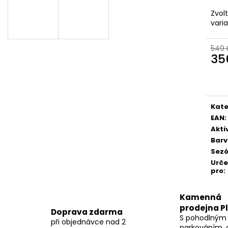
Zvol
vari
549 
35
Měr
cena
Kate
EAN
:
Akti
Bar
Sez
Urč
pro
:
Kamenná
prodejna P
Doprava zdarma
S pohodlným
při objednávce nad 2
parkováním, 