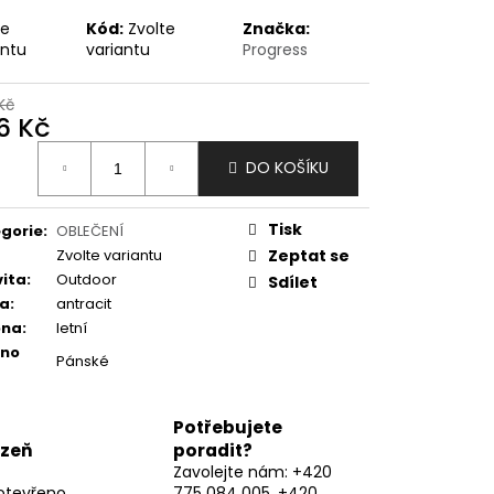
te
Kód:
Zvolte
Značka:
antu
variantu
Progress
Kč
6 Kč
ná
DO KOŠÍKU
:
Tisk
gorie
:
OBLEČENÍ
Zvolte variantu
Zeptat se
vita
:
Outdoor
Sdílet
va
:
antracit
óna
:
letní
eno
Pánské
Potřebujete
lzeň
poradit?
Zavolejte nám: +420
otevřeno
775 084 005, +420