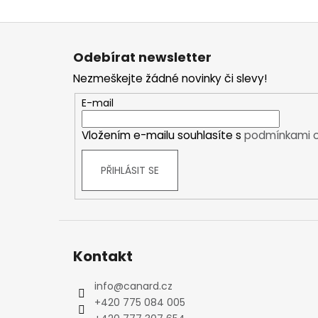
Kraťasy
Z
Trika a košile
á
Šaty, sukně
Odebírat newsletter
p
Mikiny
Nezmeškejte žádné novinky či slevy!
a
Vesty
t
Ponožky
E-mail
í
Zimní ponožky
Vložením e-mailu souhlasíte s
podmínkami o
Outdoorové ponožky
Sportovní ponožky
PŘIHLÁSIT SE
Kompresní ponožky
Čepice, čelenky
Rukavice
Plavky
Ostatní
Kontakt
DĚTSKÉ
info
@
canard.cz
Bundy
+420 775 084 005
Zimní bundy