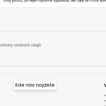
vždy jistotu, že nejen výborně vypadáte, ale také se cítíte skvě
chrany osobních údajů
Kde nás najdete