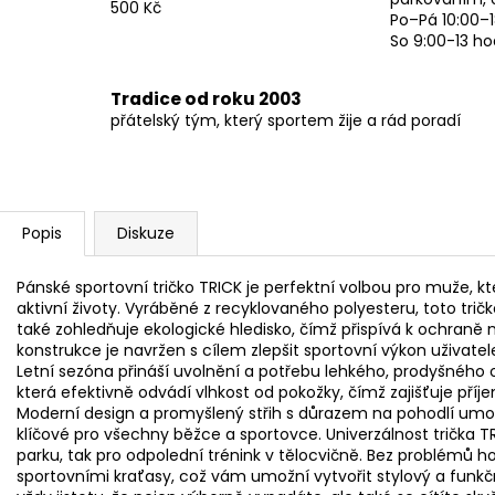
500 Kč
Po–Pá 10:00–1
So 9:00-13 ho
Tradice od roku 2003
přátelský tým, který sportem žije a rád poradí
Popis
Diskuze
Pánské sportovní tričko TRICK je perfektní volbou pro muže, kteř
aktivní životy. Vyráběné z recyklovaného polyesteru, toto tričk
také zohledňuje ekologické hledisko, čímž přispívá k ochraně n
konstrukce je navržen s cílem zlepšit sportovní výkon uživatele
Letní sezóna přináší uvolnění a potřebu lehkého, prodyšného o
která efektivně odvádí vlhkost od pokožky, čímž zajišťuje příje
Moderní design a promyšlený střih s důrazem na pohodlí umož
klíčové pro všechny běžce a sportovce. Univerzálnost trička TRI
parku, tak pro odpolední trénink v tělocvičně. Bez problémů
sportovními kraťasy, což vám umožní vytvořit stylový a funkčn