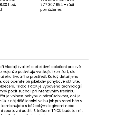
8:30 hod,
777 307 654 – rádi
d
pomůžeme.
í hledají kvalitní a efektivní oblečení pro své
o nejenže poskytuje vynikající komfort, ale
ašeho životního prostředí. Každý detail jeho
, což oceníte při jakékoliv pohybové aktivitě.
blečení. Tričko TRICK je vybaveno technologií,
mný pocit sucha i při intenzivním tréninku.
ňuje volnost pohybu a přizpůsobivost, což je
CK z něj dělá ideální volbu jak pro ranní běh v
 ho kombinujete s běžeckými legínami nebo
í sportovní outfit. S tričkem TRICK budete mít