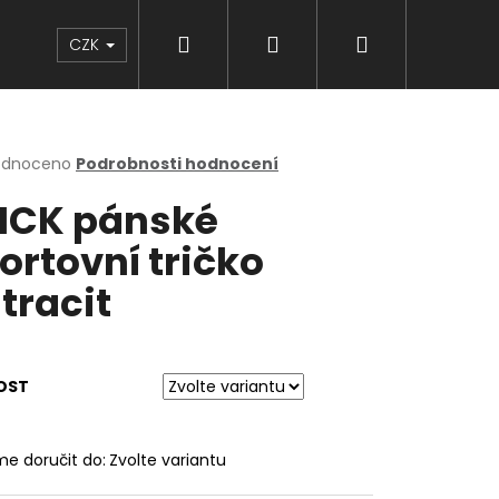
Hledat
Přihlášení
Nákupní
Značky
CZK
košík
rné
odnoceno
Podrobnosti hodnocení
cení
ICK pánské
ktu
ortovní tričko
tracit
ček.
OST
e doručit do:
Zvolte variantu