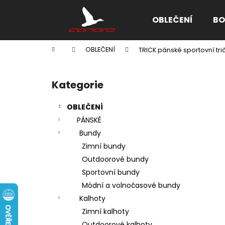
K
Přejít
na
o
OBLEČENÍ
BO
obsah
Zpět
Zpět
š
do
do
í
Domů
OBLEČENÍ
TRICK pánské sportovní trič
k
obchodu
obchodu
P
o
Kategorie
Přeskočit
s
kategorie
t
OBLEČENÍ
r
PÁNSKÉ
a
Bundy
n
Zimní bundy
n
Outdoorové bundy
í
Sportovní bundy
p
Módní a volnočasové bundy
a
Kalhoty
n
Zimní kalhoty
e
Outdoorové kalhoty