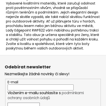
Vybavené kvalitními materiály, které zaručují odolnost
proti povětrnostním vlivům, vhodně se přizpůsobí
různým terénům a podmínkám. Jejich elegantní design
nejenže skvěle vypadá, ale také nabízí skvělou funkčnost
pro outdoorové aktivity. Ať už plánujete túru v horách,
procházku lesem nebo jen běžnou aktivitu ve městě,
Lady Edgepoint RWF622 vám nabídnou potřebnou trakci
a stabilitu. Tato obuv je určena speciálně pro ženy, které
si chtějí užít volnost pohybu a pohodlí na každém kroku.
Zvolte si kvalitu a spolehlivost, které vám tyto boty
poskytnou během vašich outdoorových aktivit.
Z
á
Odebírat newsletter
p
Nezmeškejte žádné novinky či slevy!
a
t
E-mail
í
Vložením e-mailu souhlasíte s
podmínkami
ochrany osobních údajů