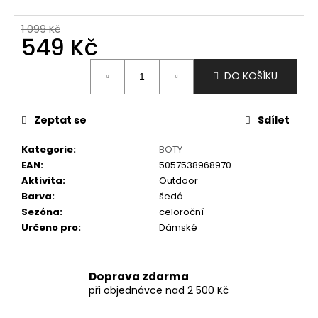
č
u
1 099 Kč
j
549 Kč
e
m
Měrná
DO KOŠÍKU
e
cena:
Zeptat se
Sdílet
Kategorie
:
BOTY
EAN
:
5057538968970
Aktivita
:
Outdoor
Barva
:
šedá
Sezóna
:
celoroční
Určeno pro
:
Dámské
Doprava zdarma
při objednávce nad 2 500 Kč