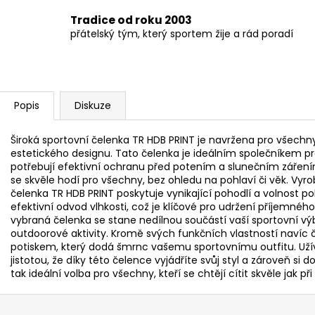
Tradice od roku 2003
přátelský tým, který sportem žije a rád poradí
Popis
Diskuze
Široká sportovní čelenka TR HDB PRINT je navržena pro všechny
estetického designu. Tato čelenka je ideálním společníkem pro
potřebují efektivní ochranu před potením a slunečním zářen
se skvěle hodí pro všechny, bez ohledu na pohlaví či věk. Vyro
čelenka TR HDB PRINT poskytuje vynikající pohodlí a volnost po
efektivní odvod vlhkosti, což je klíčové pro udržení příjemné
vybraná čelenka se stane nedílnou součástí vaší sportovní vý
outdoorové aktivity. Kromě svých funkčních vlastností navíc
potiskem, který dodá šmrnc vašemu sportovnímu outfitu. Užíve
jistotou, že díky této čelence vyjádříte svůj styl a zároveň si
tak ideální volba pro všechny, kteří se chtějí cítit skvěle jak př