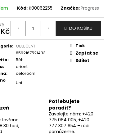
adem
Kód:
K00062255
Značka:
Progress
Kč
DO KOŠÍKU
 Kč
ná
:
Tisk
gorie
:
OBLEČENÍ
8592167521433
Zeptat se
vita
:
Běh
Sdílet
va
:
orient
óna
:
celoroční
eno
Uni
Potřebujete
lzeň
poradit?
Zavolejte nám: +420
otevřeno
775 084 005, +420
8:30 hod,
777 307 654 – rádi
d
pomůžeme.