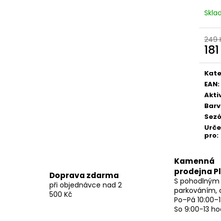
Skl
249 
181
Měr
cena
Kate
EAN
:
Akti
Bar
Sez
Urč
pro
:
Kamenná
prodejna P
Doprava zdarma
S pohodlným
při objednávce nad 2
parkováním, 
500 Kč
Po–Pá 10:00–1
So 9:00-13 ho