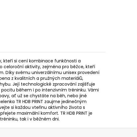
, kteří si cení kombinace funkčnosti a
 celoroční aktivity, zejména pro běžce, kteří
ím. Díky svému univerzálnímu unisex provedení
bena z kvalitních a pružných materiálů,
hybu. Její technologické zpracování zajišťuje
ho pocitu během i po intenzivním tréninku. Vámi
bavy, ať už se chystáte na běh, nebo jiné
 čelenka TR HDB PRINT zaujme jedinečným
jte si každou vteřinu aktivního života s
 dopřejete maximální komfort. TR HDB PRINT je
i tréninku, tak i v běžném dni.