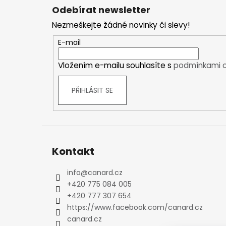
á
Kraťasy
Odebírat newsletter
p
Trika a košile
Nezmeškejte žádné novinky či slevy!
a
Šaty, sukně
t
E-mail
Mikiny
í
Vesty
Vložením e-mailu souhlasíte s
podmínkami o
Ponožky
Zimní ponožky
PŘIHLÁSIT SE
Outdoorové ponožky
Sportovní ponožky
Kompresní ponožky
Čepice, čelenky
Kontakt
Rukavice
Plavky
info
@
canard.cz
Ostatní
+420 775 084 005
DĚTSKÉ
+420 777 307 654
Bundy
https://www.facebook.com/canard.cz
Zimní bundy
canard.cz