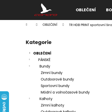
K
Přejít
na
o
OBLEČENÍ
BO
obsah
Zpět
Zpět
š
do
do
í
Domů
OBLEČENÍ
TR HDB PRINT sportovní šir
k
obchodu
obchodu
P
o
Kategorie
Přeskočit
s
kategorie
t
OBLEČENÍ
r
PÁNSKÉ
a
Bundy
n
Zimní bundy
n
Outdoorové bundy
í
Sportovní bundy
p
Módní a volnočasové bundy
a
Kalhoty
n
Zimní kalhoty
e
Outdoorové kalhoty