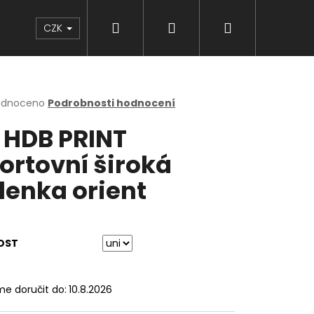
Hledat
Přihlášení
Nákupní
Značky
CZK
košík
rné
odnoceno
Podrobnosti hodnocení
cení
 HDB PRINT
ktu
ortovní široká
lenka orient
ček.
OST
e doručit do:
10.8.2026