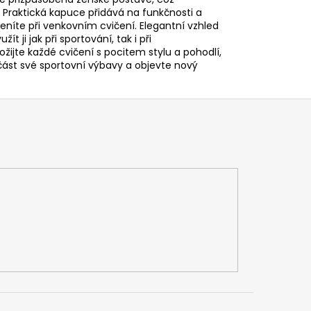
Praktická kapuce přidává na funkčnosti a
níte při venkovním cvičení. Elegantní vzhled
t ji jak při sportování, tak i při
žijte každé cvičení s pocitem stylu a pohodlí,
učást své sportovní výbavy a objevte nový