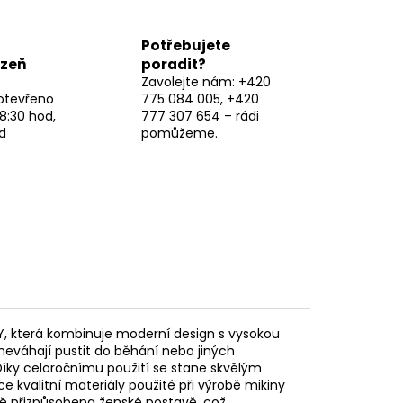
Potřebujete
lzeň
poradit?
Zavolejte nám: +420
otevřeno
775 084 005, +420
8:30 hod,
777 307 654 – rádi
d
pomůžeme.
, která kombinuje moderní design s vysokou
 neváhají pustit do běhání nebo jiných
 Díky celoročnímu použití se stane skvělým
e kvalitní materiály použité při výrobě mikiny
hově přizpůsobena ženské postavě, což