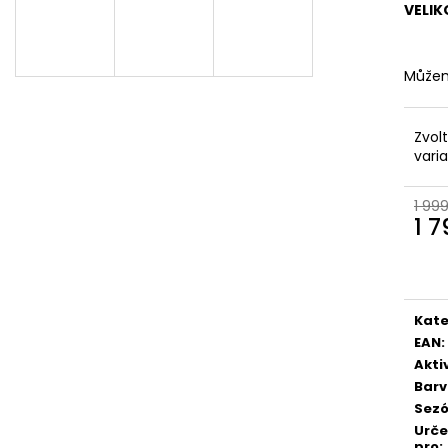
VELIK
Můžem
Zvol
vari
1 99
1 
Měr
cena
Kate
EAN
:
Akti
Bar
Sez
Urč
pro
: