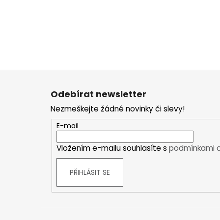
Kraťasy
Trika a košile
Šaty, sukně
Mikiny
Vesty
Ponožky
Z
Zimní ponožky
á
Odebírat newsletter
Outdoorové ponožky
p
Nezmeškejte žádné novinky či slevy!
Sportovní ponožky
a
Kompresní ponožky
t
E-mail
Čepice, čelenky
í
Rukavice
Vložením e-mailu souhlasíte s
podmínkami o
Plavky
Ostatní
PŘIHLÁSIT SE
DĚTSKÉ
Bundy
Zimní bundy