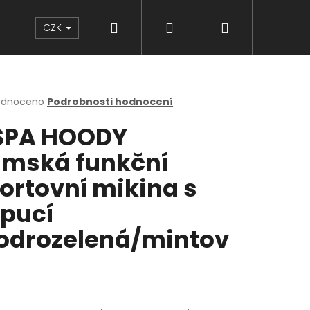
Hledat
Přihlášení
Nákupní
Značky
CZK
košík
rné
odnoceno
Podrobnosti hodnocení
cení
SPA HOODY
ktu
mská funkční
ortovní mikina s
ček.
pucí
drozelená/mintov