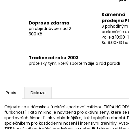
Kamenná
prodejna P
Doprava zdarma
S pohodlným
při objednávce nad 2
parkováním, 
500 Kč
Po–Pá 10:00–1
So 9:00-13 ho
Tradice od roku 2003
přátelský tým, který sportem žije a rád poradí
Popis
Diskuze
Objevte se s dámskou funkční sportovní mikinou TISPA HOODY
funkčností. Tato mikina je navržena pro aktivní ženy, které se
sportovních činností jak v chladnějším, tak teplejším období.
společníkem pro každodenní nošení i intenzivní tréninky. Vysoc
TISPA zajišťují optimální prodyšnost a pohodlí. Mikina je stři