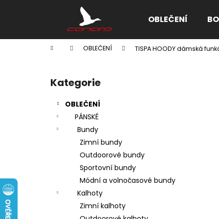
K
Přejít
na
o
OBLEČENÍ
BO
obsah
Zpět
Zpět
š
do
do
í
Domů
OBLEČENÍ
TISPA HOODY dámská funkč
k
obchodu
obchodu
P
o
Kategorie
Přeskočit
s
kategorie
t
OBLEČENÍ
r
PÁNSKÉ
a
Bundy
n
Zimní bundy
n
Outdoorové bundy
í
Sportovní bundy
p
Módní a volnočasové bundy
a
Kalhoty
n
Zimní kalhoty
e
Outdoorové kalhoty