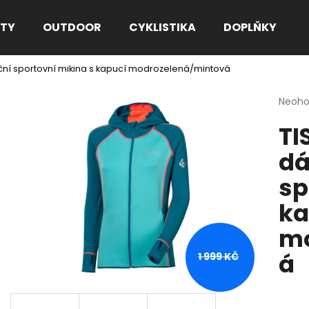
TY
OUTDOOR
CYKLISTIKA
DOPLŇKY
ní sportovní mikina s kapucí modrozelená/mintová
Co potřebujete najít?
Průmě
Neoh
hodno
TI
produ
HLEDAT
je
dá
0,0
z
sp
5
Doporučujeme
hvězdi
ka
mo
á
1 999 KČ