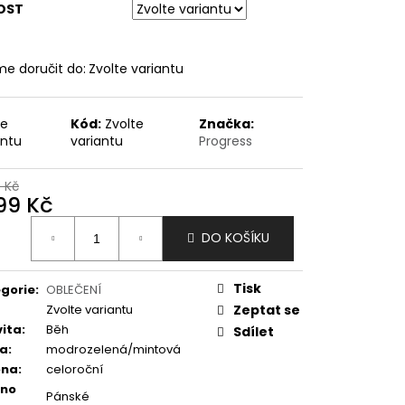
OST
e doručit do:
Zvolte variantu
te
Kód:
Zvolte
Značka:
antu
variantu
Progress
9 Kč
799 Kč
ná
DO KOŠÍKU
:
Tisk
gorie
:
OBLEČENÍ
Zvolte variantu
Zeptat se
vita
:
Běh
Sdílet
va
:
modrozelená/mintová
óna
:
celoroční
eno
Pánské