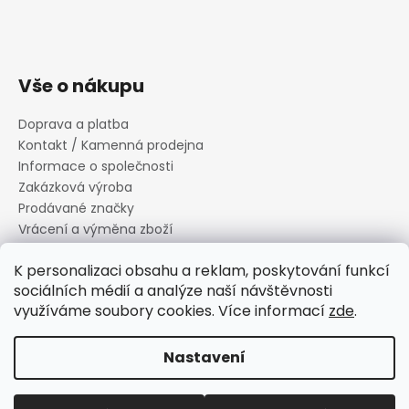
Vše o nákupu
Doprava a platba
Kontakt / Kamenná prodejna
Informace o společnosti
Zakázková výroba
Prodávané značky
Vrácení a výměna zboží
Zásady zpracování osobních údajů
K personalizaci obsahu a reklam, poskytování funkcí
Informace o souborech cookies
sociálních médií a analýze naší návštěvnosti
Reklamační řád
využíváme soubory cookies. Více informací
zde
.
Obchodní podmínky
Nastavení
Vytvořil Shoptet
Copyright 2026
Canard s.r.o.
. Všechna práva vyhrazena.