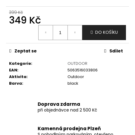
č
u
399 Kč
j
349 Kč
e
m
Měrná
DO KOŠÍKU
e
cena:
Zeptat se
Sdílet
Kategorie
:
OUTDOOR
EAN
:
5063516033806
Aktivita
:
Outdoor
Barva
:
black
Doprava zdarma
při objednávce nad 2 500 Kč
Kamenná prodejna Plzeň
S pohodlným parkováním, otevřeno