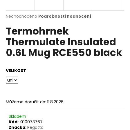
a
j
Průměrné
Neohodnoceno
Podrobnosti hodnocení
í
hodnocení
Termohrnek
produktu
t
je
?
Thermulate Insulated
0,0
z
0.6L Mug RCE550 black
5
hvězdiček.
HLEDAT
VELIKOST
D
o
Můžeme doručit do:
11.8.2026
p
o
Skladem
r
Kód:
K00073767
u
Značka:
Regatta