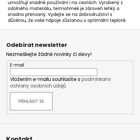
umožňují snadné používání i na cestách. Vyrobený z
odolného materiálu, termohrnek je zároveň lehký a
snadno přenosný. Vydejte se na dobrodružství s
důvěrou, že vaše nápoje zůstanou v optimální teplotě.
Z
á
Odebírat newsletter
p
Nezmeškejte žádné novinky či slevy!
a
t
E-mail
í
Vložením e-mailu souhlasíte s
podmínkami
ochrany osobních údajů
PŘIHLÁSIT SE
Kontakt