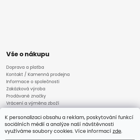
Vše o nákupu
Doprava a platba
Kontakt / Kamenná prodejna
Informace o společnosti
Zakázková výroba
Prodávané značky
Vrácení a výměna zboží
Zásady zpracování osobních údajů
K personalizaci obsahu a reklam, poskytování funkcí
Informace o souborech cookies
sociálních médií a analýze naší návštěvnosti
Reklamační řád
využíváme soubory cookies. Více informací
zde
.
Obchodní podmínky