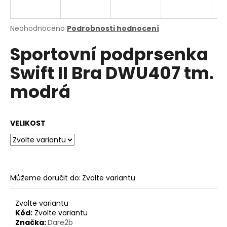
a
j
Průměrné
Neohodnoceno
Podrobnosti hodnocení
í
hodnocení
Sportovní podprsenka
produktu
t
je
?
Swift II Bra DWU407 tm.
0,0
z
modrá
5
hvězdiček.
HLEDAT
VELIKOST
D
o
Můžeme doručit do:
Zvolte variantu
p
o
Zvolte variantu
r
Kód:
Zvolte variantu
u
Značka:
Dare2b