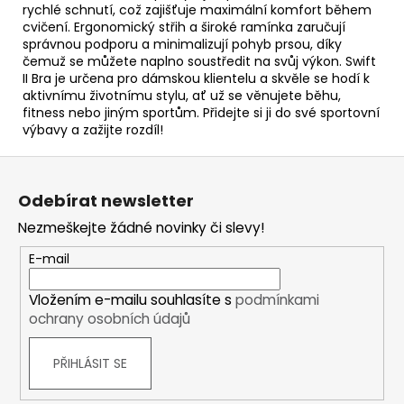
rychlé schnutí, což zajišťuje maximální komfort během
cvičení. Ergonomický střih a široké ramínka zaručují
správnou podporu a minimalizují pohyb prsou, díky
čemuž se můžete naplno soustředit na svůj výkon. Swift
II Bra je určena pro dámskou klientelu a skvěle se hodí k
aktivnímu životnímu stylu, ať už se věnujete běhu,
fitness nebo jiným sportům. Přidejte si ji do své sportovní
výbavy a zažijte rozdíl!
Z
á
Odebírat newsletter
p
Nezmeškejte žádné novinky či slevy!
a
t
E-mail
í
Vložením e-mailu souhlasíte s
podmínkami
ochrany osobních údajů
PŘIHLÁSIT SE