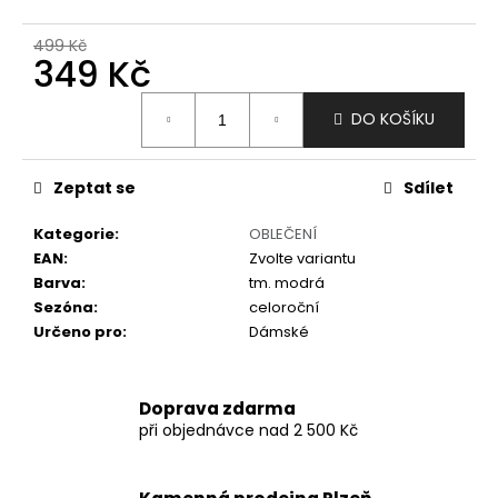
č
u
499 Kč
j
349 Kč
e
m
Měrná
DO KOŠÍKU
e
cena:
Zeptat se
Sdílet
Kategorie
:
OBLEČENÍ
EAN
:
Zvolte variantu
Barva
:
tm. modrá
Sezóna
:
celoroční
Určeno pro
:
Dámské
Doprava zdarma
při objednávce nad 2 500 Kč