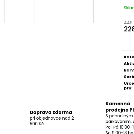
Skl
449 
22
Měr
cena
Kate
Akti
Bar
Sez
Urč
pro
:
Kamenná
prodejna P
Doprava zdarma
S pohodlným
při objednávce nad 2
parkováním, 
500 Kč
Po–Pá 10:00–1
So 9:00-13 ho