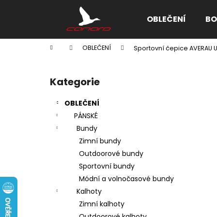
K
Přejít
na
o
OBLEČENÍ
BO
obsah
Zpět
Zpět
š
do
do
í
Domů
OBLEČENÍ
Sportovní čepice AVERAU 
k
obchodu
obchodu
P
o
Kategorie
Přeskočit
s
kategorie
t
OBLEČENÍ
r
PÁNSKÉ
a
Bundy
n
Zimní bundy
n
Outdoorové bundy
í
Sportovní bundy
p
Módní a volnočasové bundy
a
Kalhoty
n
Zimní kalhoty
e
Outdoorové kalhoty