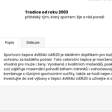
Tradice od roku 2003
přátelský tým, který sportem žije a rád poradí
Popis
Diskuze
Sportovní čepice AVERAU UA1520 je ideálním doplňkem pro kaž
ochranu za každého počasí. Tato celoroční čepice je navržena 
vhodná pro muže i ženy. Vyrobená z kvalitních materiálů, posky
což zajišťuje maximální pohodlí během tréninků i volnočasový
kombinuje s různými sportovními outfity, takže se hodí nejen 
Investujte do své výbavy s čepicí AVERAU UA1520 a užívejte si a