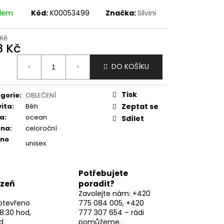
adem
Kód:
K00053499
Značka:
Silvini
Kč
8 Kč
ná
DO KOŠÍKU
:
Tisk
gorie
:
OBLEČENÍ
vita
:
Běh
Zeptat se
va
:
ocean
Sdílet
óna
:
celoroční
eno
unisex
Potřebujete
lzeň
poradit?
Zavolejte nám: +420
otevřeno
775 084 005, +420
8:30 hod,
777 307 654 – rádi
d
pomůžeme.