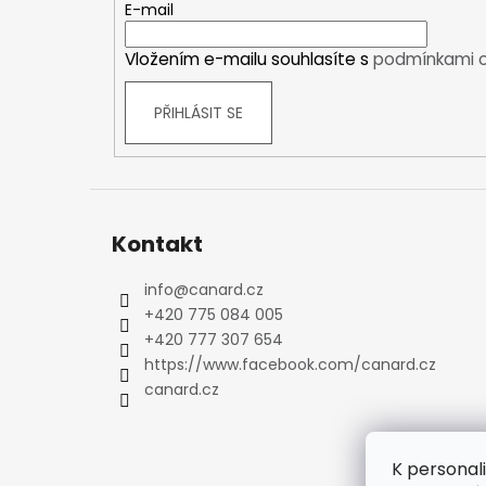
t
E-mail
Kraťasy
í
Trika a košile
Vložením e-mailu souhlasíte s
podmínkami o
Šaty, sukně
Mikiny
PŘIHLÁSIT SE
Vesty
Ponožky
Zimní ponožky
Outdoorové ponožky
Kontakt
Sportovní ponožky
Kompresní ponožky
info
@
canard.cz
Čepice, čelenky
+420 775 084 005
Rukavice
+420 777 307 654
Plavky
https://www.facebook.com/canard.cz
Ostatní
canard.cz
DĚTSKÉ
Bundy
Zimní bundy
K personal