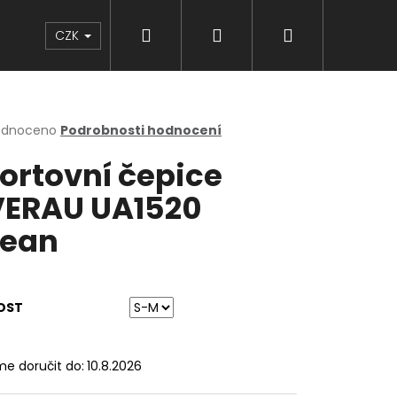
Hledat
Přihlášení
Nákupní
Značky
CZK
košík
rné
odnoceno
Podrobnosti hodnocení
cení
ortovní čepice
ktu
ERAU UA1520
ean
ček.
OST
e doručit do:
10.8.2026