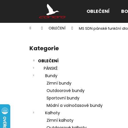
K
Přejít
na
o
OBLEČENÍ
BO
obsah
Zpět
Zpět
š
do
do
í
Domů
OBLEČENÍ
MS SDN pánské funkční dl
k
obchodu
obchodu
P
o
Kategorie
Přeskočit
s
kategorie
t
OBLEČENÍ
r
PÁNSKÉ
a
Bundy
n
Zimní bundy
n
Outdoorové bundy
í
Sportovní bundy
p
Módní a volnočasové bundy
a
Kalhoty
n
Zimní kalhoty
e
Outdoorové kalhoty