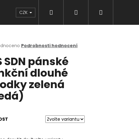
Hledat
Přihlášení
Nákupní
Značky
CZK
košík
rné
odnoceno
Podrobnosti hodnocení
cení
 SDN pánské
ktu
nkční dlouhé
odky zelená
ček.
edá)
OST