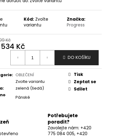
e doručit do:
Zvolte variantu
te
Kód:
Zvolte
Značka:
antu
variantu
Progress
99 Kč
d
534 Kč
ná
DO KOŠÍKU
:
Tisk
gorie
:
OBLEČENÍ
Zvolte variantu
Zeptat se
va
:
zelená (šedá)
Sdílet
eno
Pánské
Potřebujete
lzeň
poradit?
Zavolejte nám: +420
otevřeno
775 084 005, +420