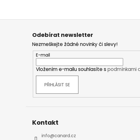
Kraťasy
Trika a košile
Šaty, sukně
Z
Mikiny
á
Odebírat newsletter
Vesty
p
Nezmeškejte žádné novinky či slevy!
Ponožky
a
Zimní ponožky
t
E-mail
Outdoorové ponožky
í
Sportovní ponožky
Vložením e-mailu souhlasíte s
podmínkami o
Kompresní ponožky
PŘIHLÁSIT SE
Čepice, čelenky
Rukavice
Plavky
Ostatní
DĚTSKÉ
Kontakt
Bundy
Zimní bundy
info
@
canard.cz