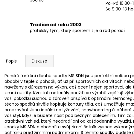
500 Kč
Po–Pá 10:00–1
So 9:00-13 ho
Tradice od roku 2003
přátelský tým, který sportem žije a rád poradí
Popis
Diskuze
Pánské funkční dlouhé spodky MS SDN jsou perfektní volbou pr
období v teple a pohodlí, ať už při sportovních aktivitách n
navrženy s důrazem na výkon, což ocení nejen sportovci, ale tak
zimní outfity. Kvalitní materiály použití ve výrobě zajišťují 
vaši pokožku suchou a zároveň přispívá k optimální termoregu
těchto spodků skvěle kopíruje kontury těla, což umožňuje ma
omezování. Jsou ideální na lyžování, snowboarding či běhání
váš styl, když je budete nosit pod běžným oblečením. Tím zajis
atraktivní vzhled, který neodradí ani od každodenního využití.
spodky MS SDN a obohaťte svůj zimní šatník vysoce výkonný
ochranu před zimními podmínkami. S těmito spodky budete přip