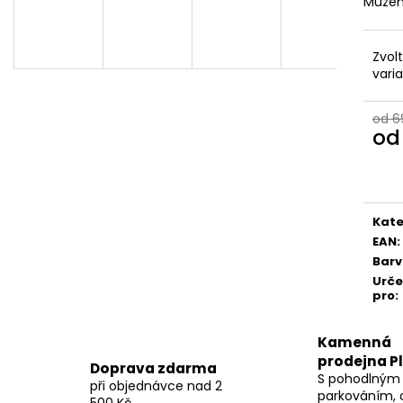
Můžem
Zvol
vari
od 6
o
Měr
cena
Kate
EAN
:
Bar
Urč
pro
:
Kamenná
prodejna P
Doprava zdarma
S pohodlným
při objednávce nad 2
parkováním, 