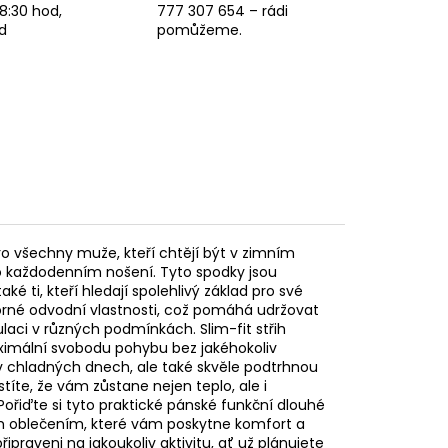
8:30 hod,
777 307 654 – rádi
d
pomůžeme.
o všechny muže, kteří chtějí být v zimním
ebo každodenním nošení. Tyto spodky jsou
é ti, kteří hledají spolehlivý základ pro své
výborné odvodní vlastnosti, což pomáhá udržovat
laci v různých podmínkách. Slim-fit střih
ximální svobodu pohybu bez jakéhokoliv
 v chladných dnech, ale také skvěle podtrhnou
títe, že vám zůstane nejen teplo, ale i
 Pořiďte si tyto praktické pánské funkční dlouhé
m oblečením, které vám poskytne komfort a
raveni na jakoukoliv aktivitu, ať už plánujete