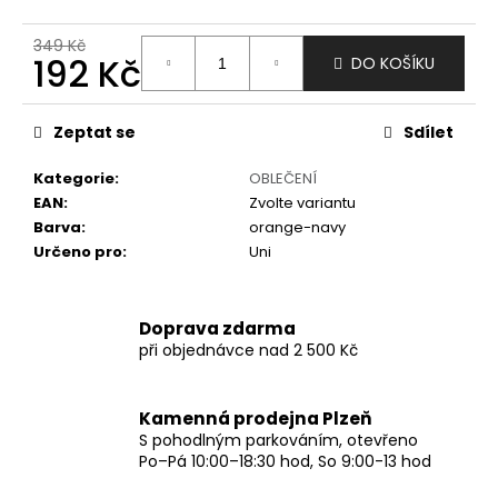
č
u
349 Kč
j
192 Kč
DO KOŠÍKU
e
m
Měrná
e
cena:
Zeptat se
Sdílet
Kategorie
:
OBLEČENÍ
EAN
:
Zvolte variantu
Barva
:
orange-navy
Určeno pro
:
Uni
Doprava zdarma
při objednávce nad 2 500 Kč
Kamenná prodejna Plzeň
S pohodlným parkováním, otevřeno
Po–Pá 10:00–18:30 hod, So 9:00-13 hod