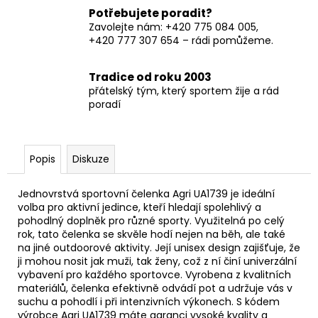
Potřebujete poradit?
Zavolejte nám: +420 775 084 005,
+420 777 307 654 – rádi pomůžeme.
Tradice od roku 2003
přátelský tým, který sportem žije a rád
poradí
Popis
Diskuze
Jednovrstvá sportovní čelenka Agri UA1739 je ideální
volba pro aktivní jedince, kteří hledají spolehlivý a
pohodlný doplněk pro různé sporty. Využitelná po celý
rok, tato čelenka se skvěle hodí nejen na běh, ale také
na jiné outdoorové aktivity. Její unisex design zajišťuje, že
ji mohou nosit jak muži, tak ženy, což z ní činí univerzální
vybavení pro každého sportovce. Vyrobena z kvalitních
materiálů, čelenka efektivně odvádí pot a udržuje vás v
suchu a pohodlí i při intenzivních výkonech. S kódem
výrobce Agri UA1739 máte garanci vysoké kvality a