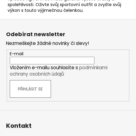
spolehlivosti. Oživte svůj sportovní outfit a zvyšte svůj
výkon s touto výjimečnou čelenkou.
Z
á
Odebírat newsletter
p
Nezmeškejte žádné novinky či slevy!
a
t
E-mail
í
Vložením e-mailu souhlasíte s
podmínkami
ochrany osobních údajů
PŘIHLÁSIT SE
Kontakt