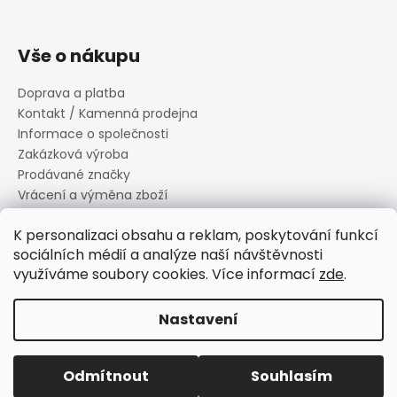
Vše o nákupu
Doprava a platba
Kontakt / Kamenná prodejna
Informace o společnosti
Zakázková výroba
Prodávané značky
Vrácení a výměna zboží
Zásady zpracování osobních údajů
K personalizaci obsahu a reklam, poskytování funkcí
Informace o souborech cookies
sociálních médií a analýze naší návštěvnosti
Reklamační řád
využíváme soubory cookies. Více informací
zde
.
Obchodní podmínky
Nastavení
Vytvořil Shoptet
Copyright 2026
Canard s.r.o.
. Všechna práva vyhrazena.
Odmítnout
Souhlasím
Upravit nastavení cookies