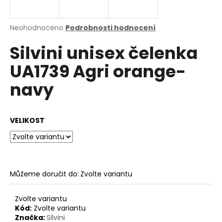
a
j
Průměrné
Neohodnoceno
Podrobnosti hodnocení
í
hodnocení
Silvini unisex čelenka
produktu
t
je
?
UA1739 Agri orange-
0,0
z
navy
5
hvězdiček.
HLEDAT
VELIKOST
D
o
Můžeme doručit do:
Zvolte variantu
p
o
Zvolte variantu
r
Kód:
Zvolte variantu
u
Značka:
Silvini