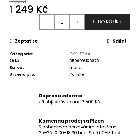
č
1 799 Kč
1 249 Kč
u
j
Měrná
e
DO KOŠÍKU
cena:
m
e
Zeptat se
Sdílet
Kategorie
:
CYKLISTIKA
EAN
:
8596016198678
Barva
:
merlot
Určeno pro
:
Pánské
Doprava zdarma
při objednávce nad 2 500 Kč
Kamenná prodejna Plzeň
S pohodlným parkováním, otevřeno
Po–Pá 10:00–18:30 hod, So 9:00-13 hod