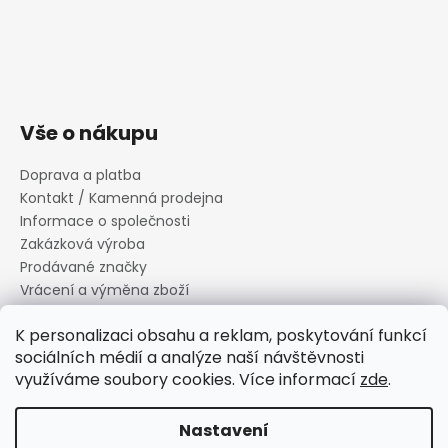
Vše o nákupu
Doprava a platba
Kontakt / Kamenná prodejna
Informace o společnosti
Zakázková výroba
Prodávané značky
Vrácení a výměna zboží
Zásady zpracování osobních údajů
K personalizaci obsahu a reklam, poskytování funkcí
Informace o souborech cookies
sociálních médií a analýze naší návštěvnosti
Reklamační řád
využíváme soubory cookies. Více informací
zde
.
Obchodní podmínky
Nastavení
Vytvořil Shoptet