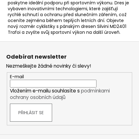
poskytne ideální podporu při sportovním výkonu. Dres je
vybaven inovativními technologiemi, které zajišťují
rychlé schnutí a ochranu před slunečním zářením, což
oceníte zejména během teplých letních dní. Objevte
nový rozměr cyklistiky s pánským dresen Silvini MD2401
Trafoi a zvyšte svůj sportovní výkon na další úroveň.
Z
á
Odebírat newsletter
p
Nezmeškejte žádné novinky či slevy!
a
t
E-mail
í
Vložením e-mailu souhlasíte s
podmínkami
ochrany osobních údajů
PŘIHLÁSIT SE