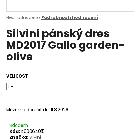
a
j
Průměrné
Neohodnoceno
Podrobnosti hodnocení
í
hodnocení
Silvini pánský dres
produktu
t
je
?
MD2017 Gallo garden-
0,0
z
olive
5
hvězdiček.
HLEDAT
VELIKOST
D
o
Můžeme doručit do:
11.8.2026
p
o
Skladem
r
Kód:
K00064015
u
Značka:
Silvini