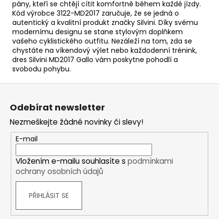
pány, kteří se chtějí cítit komfortně během každé jízdy.
Kód výrobce 3122-MD2017 zaručuje, že se jedná o
autentický a kvalitní produkt značky Silvini. Díky svému
modernímu designu se stane stylovým doplňkem
vašeho cyklistického outfitu. Nezáleží na tom, zda se
chystáte na víkendový výlet nebo každodenní trénink,
dres Silvini MD2017 Gallo vám poskytne pohodlí a
svobodu pohybu.
Z
á
Odebírat newsletter
p
Nezmeškejte žádné novinky či slevy!
a
t
E-mail
í
Vložením e-mailu souhlasíte s
podmínkami
ochrany osobních údajů
PŘIHLÁSIT SE