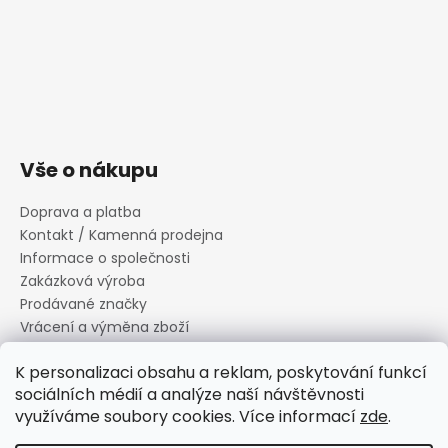
Vše o nákupu
Doprava a platba
Kontakt / Kamenná prodejna
Informace o společnosti
Zakázková výroba
Prodávané značky
Vrácení a výměna zboží
Zásady zpracování osobních údajů
K personalizaci obsahu a reklam, poskytování funkcí
Informace o souborech cookies
sociálních médií a analýze naší návštěvnosti
Reklamační řád
využíváme soubory cookies. Více informací
zde
.
Obchodní podmínky