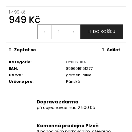
č
u
1 499 Kč
j
949 Kč
e
m
Měrná
DO KOŠÍKU
e
cena:
Zeptat se
Sdílet
Kategorie
:
CYKLISTIKA
EAN
:
8596016151277
Barva
:
garden-olive
Určeno pro
:
Pánské
Doprava zdarma
při objednávce nad 2 500 Kč
Kamenná prodejna Plzeň
S pohodlným parkováním, otevřeno