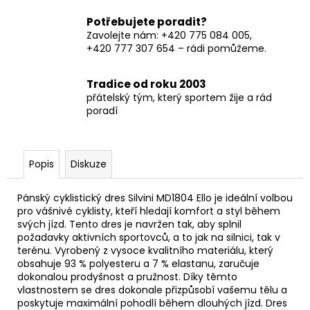
Potřebujete poradit?
Zavolejte nám: +420 775 084 005,
+420 777 307 654 – rádi pomůžeme.
Tradice od roku 2003
přátelský tým, který sportem žije a rád
poradí
Popis
Diskuze
Pánský cyklistický dres Silvini MD1804 Ello je ideální volbou
pro vášnivé cyklisty, kteří hledají komfort a styl během
svých jízd. Tento dres je navržen tak, aby splnil
požadavky aktivních sportovců, a to jak na silnici, tak v
terénu. Vyrobený z vysoce kvalitního materiálu, který
obsahuje 93 % polyesteru a 7 % elastanu, zaručuje
dokonalou prodyšnost a pružnost. Díky těmto
vlastnostem se dres dokonale přizpůsobí vašemu tělu a
poskytuje maximální pohodlí během dlouhých jízd. Dres