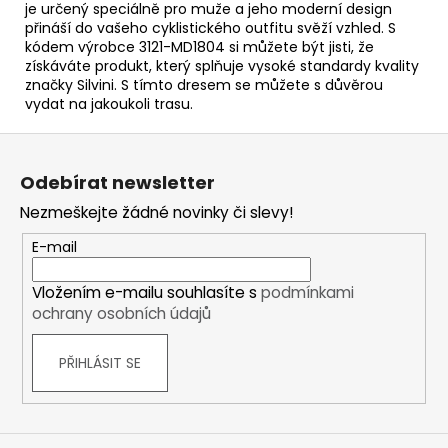
je určený speciálně pro muže a jeho moderní design
přináší do vašeho cyklistického outfitu svěží vzhled. S
kódem výrobce 3121-MD1804 si můžete být jisti, že
získáváte produkt, který splňuje vysoké standardy kvality
značky Silvini. S tímto dresem se můžete s důvěrou
vydat na jakoukoli trasu.
Z
á
Odebírat newsletter
p
Nezmeškejte žádné novinky či slevy!
a
t
E-mail
í
Vložením e-mailu souhlasíte s
podmínkami
ochrany osobních údajů
PŘIHLÁSIT SE