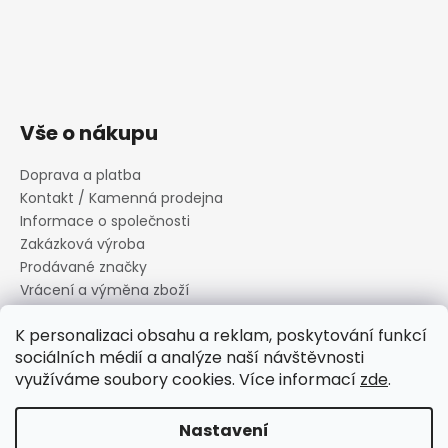
Vše o nákupu
Doprava a platba
Kontakt / Kamenná prodejna
Informace o společnosti
Zakázková výroba
Prodávané značky
Vrácení a výměna zboží
Zásady zpracování osobních údajů
K personalizaci obsahu a reklam, poskytování funkcí
Informace o souborech cookies
sociálních médií a analýze naší návštěvnosti
Reklamační řád
využíváme soubory cookies. Více informací
zde
.
Obchodní podmínky
Nastavení
Vytvořil Shoptet