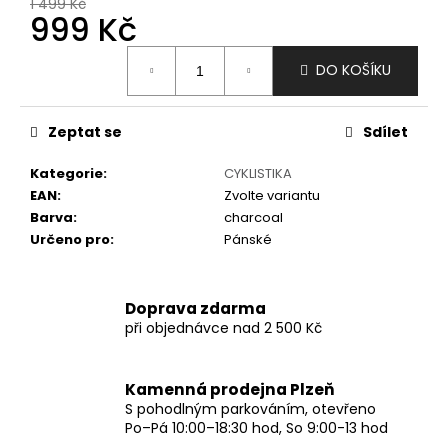
č
1 499 Kč
999 Kč
u
j
Měrná
e
DO KOŠÍKU
cena:
m
e
Zeptat se
Sdílet
Kategorie
:
CYKLISTIKA
EAN
:
Zvolte variantu
Barva
:
charcoal
Určeno pro
:
Pánské
Doprava zdarma
při objednávce nad 2 500 Kč
Kamenná prodejna Plzeň
S pohodlným parkováním, otevřeno
Po–Pá 10:00–18:30 hod, So 9:00-13 hod