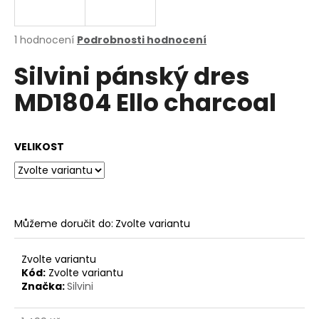
a
j
Průměrné
1 hodnocení
Podrobnosti hodnocení
í
hodnocení
Silvini pánský dres
produktu
t
je
?
MD1804 Ello charcoal
3,0
z
5
hvězdiček.
VELIKOST
HLEDAT
Můžeme doručit do:
Zvolte variantu
D
o
p
Zvolte variantu
o
Kód:
Zvolte variantu
Značka:
Silvini
r
u