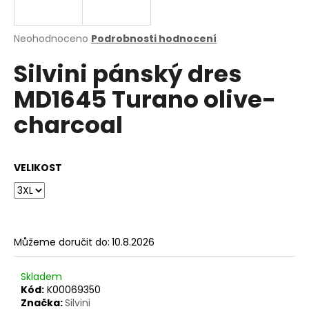
a
j
Průměrné
Neohodnoceno
Podrobnosti hodnocení
í
hodnocení
Silvini pánský dres
produktu
t
je
?
MD1645 Turano olive-
0,0
z
charcoal
5
hvězdiček.
HLEDAT
VELIKOST
D
o
Můžeme doručit do:
10.8.2026
p
o
Skladem
r
Kód:
K00069350
u
Značka:
Silvini