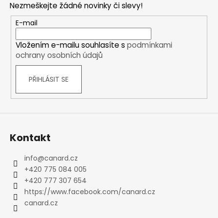
Nezmeškejte žádné novinky či slevy!
a
t
E-mail
í
Vložením e-mailu souhlasíte s
podmínkami
ochrany osobních údajů
PŘIHLÁSIT SE
Kontakt
info
@
canard.cz
+420 775 084 005
+420 777 307 654
https://www.facebook.com/canard.cz
canard.cz