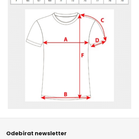
Z
á
Odebírat newsletter
p