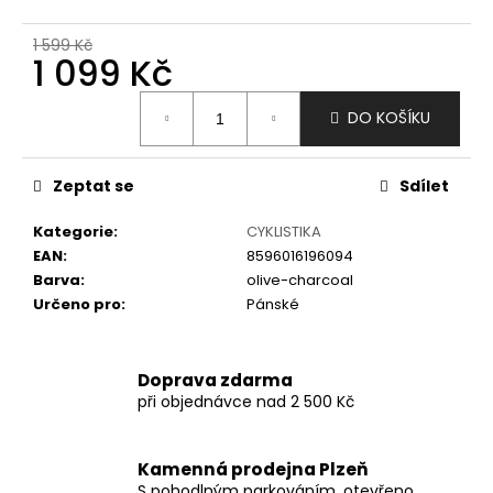
č
u
1 599 Kč
j
1 099 Kč
e
m
Měrná
DO KOŠÍKU
e
cena:
Zeptat se
Sdílet
Kategorie
:
CYKLISTIKA
EAN
:
8596016196094
Barva
:
olive-charcoal
Určeno pro
:
Pánské
Doprava zdarma
při objednávce nad 2 500 Kč
Kamenná prodejna Plzeň
S pohodlným parkováním, otevřeno