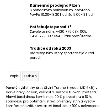
Kamenná prodejna Plzeň
S pohodlným parkováním, otevřeno
Po–Pá 10:00–18:30 hod, So 9:00-13 hod
Potřebujete poradit?
Zavolejte nám: +420 775 084 005,
+420 777 307 654 – rádi pomůžeme.
Tradice od roku 2003
přátelský tým, který sportem žije a rád
poradí
Popis
Diskuze
Pánský cyklistický dres Silvini Turano (model MD1645) v
barvě navy-ocean, velikost S. Vysoce funkční materiál
hlavní části dresu kombinuje 90 % polyesteru a 10 %
spandexu pro optimální streč, přiléhavý střih a vysoký
komfort při jízdě. Kontrastní části jsou z 100% polyesteru,