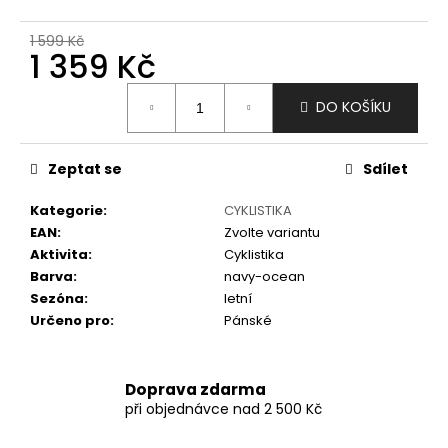
č
u
1 599 Kč
j
1 359 Kč
e
m
Měrná
DO KOŠÍKU
e
cena:
Zeptat se
Sdílet
Kategorie
:
CYKLISTIKA
EAN
:
Zvolte variantu
Aktivita
:
Cyklistika
Barva
:
navy-ocean
Sezóna
:
letní
Určeno pro
:
Pánské
Doprava zdarma
při objednávce nad 2 500 Kč