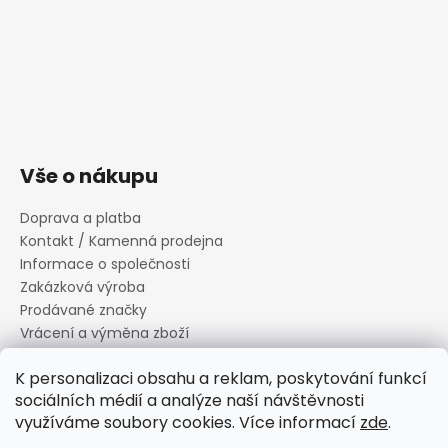
Vše o nákupu
Doprava a platba
Kontakt / Kamenná prodejna
Informace o společnosti
Zakázková výroba
Prodávané značky
Vrácení a výměna zboží
Zásady zpracování osobních údajů
K personalizaci obsahu a reklam, poskytování funkcí
Informace o souborech cookies
sociálních médií a analýze naší návštěvnosti
Reklamační řád
využíváme soubory cookies. Více informací
zde
.
Obchodní podmínky