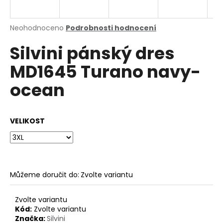
a
j
Průměrné
Neohodnoceno
Podrobnosti hodnocení
í
hodnocení
Silvini pánský dres
produktu
t
je
?
MD1645 Turano navy-
0,0
z
ocean
5
hvězdiček.
HLEDAT
VELIKOST
D
o
Můžeme doručit do:
Zvolte variantu
p
o
Zvolte variantu
r
Kód:
Zvolte variantu
u
Značka:
Silvini