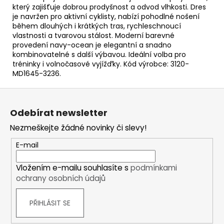
který zajišťuje dobrou prodyšnost a odvod vlhkosti. Dres
je navržen pro aktivní cyklisty, nabízí pohodlné nošení
během dlouhých i krátkých tras, rychleschnoucí
vlastnosti a tvarovou stálost. Moderní barevné
provedení navy-ocean je elegantní a snadno
kombinovatelné s další výbavou. Ideální volba pro
tréninky i volnočasové vyjížďky. Kód výrobce: 3120-
MD1645-3236.
Z
á
Odebírat newsletter
p
Nezmeškejte žádné novinky či slevy!
a
t
E-mail
í
Vložením e-mailu souhlasíte s
podmínkami
ochrany osobních údajů
PŘIHLÁSIT SE