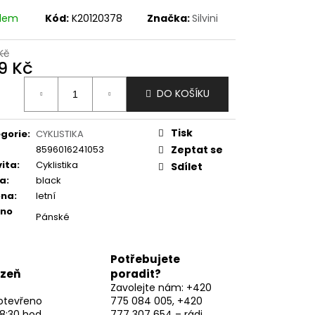
adem
Kód:
K20120378
Značka:
Silvini
Kč
9 Kč
ná
DO KOŠÍKU
:
Tisk
gorie
:
CYKLISTIKA
8596016241053
Zeptat se
vita
:
Cyklistika
Sdílet
va
:
black
óna
:
letní
eno
Pánské
Potřebujete
lzeň
poradit?
Zavolejte nám: +420
otevřeno
775 084 005, +420
8:30 hod,
777 307 654 – rádi