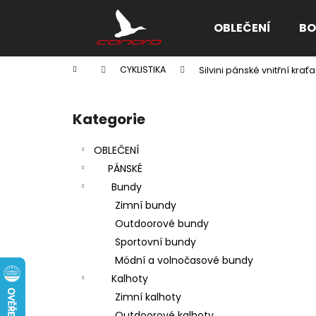
K
Přejít
na
o
OBLEČENÍ
BO
obsah
Zpět
Zpět
š
do
do
í
Domů
CYKLISTIKA
Silvini pánské vnitřní kra
k
obchodu
obchodu
P
o
Kategorie
Přeskočit
s
kategorie
t
OBLEČENÍ
r
PÁNSKÉ
a
Bundy
n
Zimní bundy
n
Outdoorové bundy
í
Sportovní bundy
p
Módní a volnočasové bundy
a
Kalhoty
n
Zimní kalhoty
e
Outdoorové kalhoty