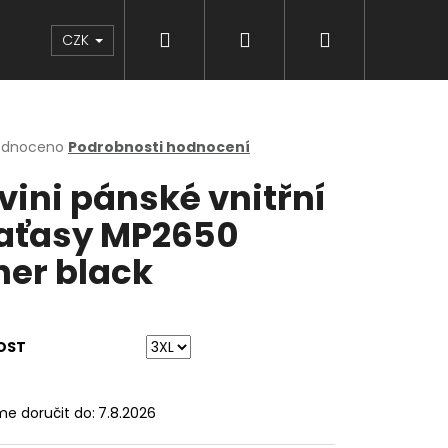
Hledat
Přihlášení
Nákupní
Značky
CZK
košík
rné
odnoceno
Podrobnosti hodnocení
cení
lvini pánské vnitřní
ktu
aťasy MP2650
ner black
ček.
OST
e doručit do:
7.8.2026