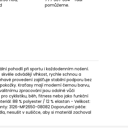
d
pomůžeme.
ální pohodlí při sportu i každodenním nošení.
 skvěle odvádějí vlhkost, rychle schnou a
éhavé provedení zajišťuje stabilní podporu bez
í pokožky. Kraťasy mají moderní černou barvu,
valitnímu zpracování jsou odolné vůči
pro cyklistiku, běh, fitness nebo jako funkční
eriál: 88 % polyester / 12 % elastan - Velikost:
ianty: 3126-MP2650-08082 Doporučení péče:
a, nesušit v sušičce, aby si materiál zachoval