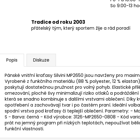
So 9:00-13 ho
Tradice od roku 2003
přátelský tým, který sportem žije a rád poradí
Popis
Diskuze
Pánské vnitřní kraťasy Silvini MP2650 jsou navrženy pro maxim
Vyrobené z funkčního materiálu (88 % polyester, 12 % elastan)
poskytují dostatečnou pružnost pro volný pohyb. Elastické přil
omezování, ploché švy minimalizují riziko otlaků a podrážděn
která se snadno kombinuje s dalšími vrstvami oblečení. Díky k
opotřebení a zachovávají tvar i po častém praní. Ideální volba 
spodní vrstva pod kraťasy či teplejší oblečení. Parametry: - Mat
S - Barva: černá - Kód výrobce: 3126-MP2650-0808 - Kód var
prát na jemný program při nízkých teplotách, nepoužívat bělidl
funkční vlastnosti.