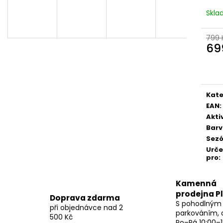
Skl
799 
69
Měr
cena
Kate
EAN
:
Akti
Bar
Sez
Urč
pro
:
Kamenná
prodejna P
Doprava zdarma
S pohodlným
při objednávce nad 2
parkováním, 
500 Kč
Po–Pá 10:00–1