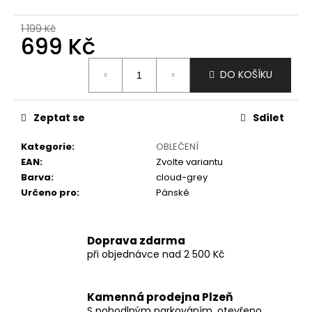
č
u
1 199 Kč
j
699 Kč
e
m
Měrná
DO KOŠÍKU
e
cena:
Zeptat se
Sdílet
Kategorie
:
OBLEČENÍ
EAN
:
Zvolte variantu
Barva
:
cloud-grey
Určeno pro
:
Pánské
Doprava zdarma
při objednávce nad 2 500 Kč
Kamenná prodejna Plzeň
S pohodlným parkováním, otevřeno