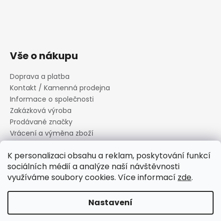
Vše o nákupu
Doprava a platba
Kontakt / Kamenná prodejna
Informace o společnosti
Zakázková výroba
Prodávané značky
Vrácení a výměna zboží
Zásady zpracování osobních údajů
K personalizaci obsahu a reklam, poskytování funkcí
Informace o souborech cookies
sociálních médií a analýze naší návštěvnosti
Reklamační řád
využíváme soubory cookies. Více informací
zde
.
Obchodní podmínky
Nastavení
Vytvořil Shoptet