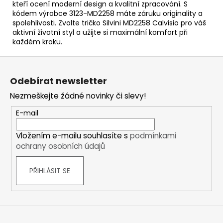
kteří ocení moderní design a kvalitní zpracování. S
kódem výrobce 3123-MD2258 máte záruku originality a
spolehlivosti. Zvolte tričko Silvini MD2258 Calvisio pro váš
aktivní životní styl a užijte si maximální komfort při
každém kroku.
Z
á
Odebírat newsletter
p
Nezmeškejte žádné novinky či slevy!
a
t
E-mail
í
Vložením e-mailu souhlasíte s
podmínkami
ochrany osobních údajů
PŘIHLÁSIT SE