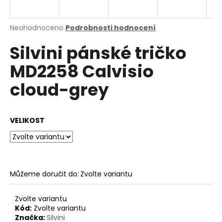
a
j
Průměrné
Neohodnoceno
Podrobnosti hodnocení
í
hodnocení
Silvini pánské tričko
produktu
t
je
?
MD2258 Calvisio
0,0
z
cloud-grey
5
hvězdiček.
HLEDAT
VELIKOST
D
o
Můžeme doručit do:
Zvolte variantu
p
o
Zvolte variantu
r
Kód:
Zvolte variantu
u
Značka:
Silvini