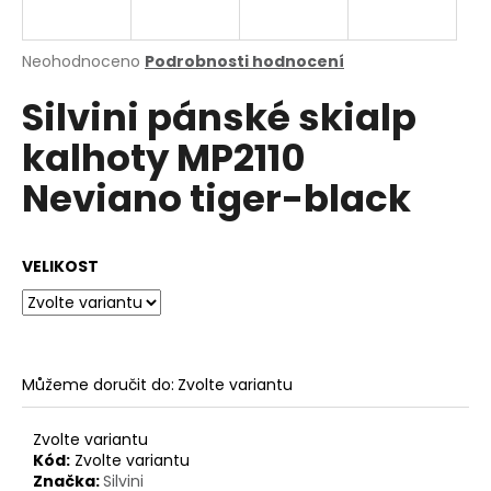
a
j
Průměrné
Neohodnoceno
Podrobnosti hodnocení
í
hodnocení
Silvini pánské skialp
produktu
t
je
?
kalhoty MP2110
0,0
z
Neviano tiger-black
5
hvězdiček.
HLEDAT
VELIKOST
D
o
Můžeme doručit do:
Zvolte variantu
p
o
Zvolte variantu
r
Kód:
Zvolte variantu
u
Značka:
Silvini