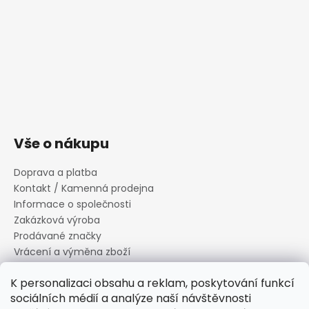
Vše o nákupu
Doprava a platba
Kontakt / Kamenná prodejna
Informace o společnosti
Zakázková výroba
Prodávané značky
Vrácení a výměna zboží
Zásady zpracování osobních údajů
K personalizaci obsahu a reklam, poskytování funkcí
Informace o souborech cookies
sociálních médií a analýze naší návštěvnosti
Reklamační řád