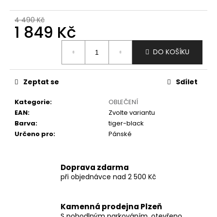
č
u
4 490 Kč
j
1 849 Kč
e
m
Měrná
DO KOŠÍKU
e
cena:
Zeptat se
Sdílet
Kategorie
:
OBLEČENÍ
EAN
:
Zvolte variantu
Barva
:
tiger-black
Určeno pro
:
Pánské
Doprava zdarma
při objednávce nad 2 500 Kč
Kamenná prodejna Plzeň
S pohodlným parkováním, otevřeno