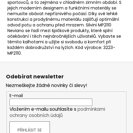
sportovců, a to zejména v chladném zimním období. S
jejich moderním designem a funkčními materiály se
nemusíte obávat nepříznivého počasí. Díky své lehké
konstrukci a prodyšnému materiálu zajišťují optimální
odvod potu a ochranu před mrazem. Silvini MP2110
Neviano se řadí mezi špičkové produkty, které splní
očekávání i těch nejnáročnějších uživatelů. Vybavte se
těmito kalhotami a užijte si svobodu a komfort při
každém dobrodružství na lyžích. Kód výrobce: 3223-
MP2110.
Z
á
Odebírat newsletter
p
Nezmeškejte žádné novinky či slevy!
a
t
E-mail
í
Vložením e-mailu souhlasíte s
podmínkami
ochrany osobních údajů
PŘIHLÁSIT SE