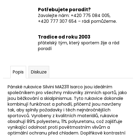
Potřebujete poradit?
Zavolejte nám: +420 775 084 005,
+420 777 307 654 – rádi pomůžeme.
Tradice od roku 2003
přátelský tým, který sportem žije a rád
poradí
Popis
Diskuze
Pánské rukavice Silvini MA2311 Isarco jsou ideálním
společníkem pro všechny milovníky zimních sportů, jako
jsou běžkování a skialpinismus. Tyto rukavice dokonale
kombinují funkčnost a pohodlí, přičemž jsou navrženy
tak, aby splnily požadavky i těch nejnáročnějších
sportovců. Vyrobeny z kvalitních materiálů, rukavice
obsahují 89% polyesteru, 11% polyuretanu, což zajišťuje
vynikající odolnost proti povětrnostním vlivům a
optimální ochranu před chladem. Doplňkové kontrastní