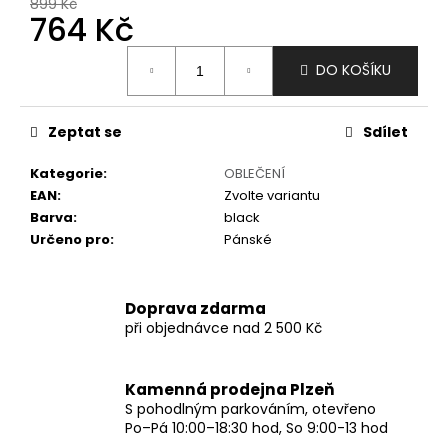
č
899 Kč
764 Kč
u
j
Měrná
e
DO KOŠÍKU
cena:
m
e
Zeptat se
Sdílet
Kategorie
:
OBLEČENÍ
EAN
:
Zvolte variantu
Barva
:
black
Určeno pro
:
Pánské
Doprava zdarma
při objednávce nad 2 500 Kč
Kamenná prodejna Plzeň
S pohodlným parkováním, otevřeno
Po–Pá 10:00–18:30 hod, So 9:00-13 hod