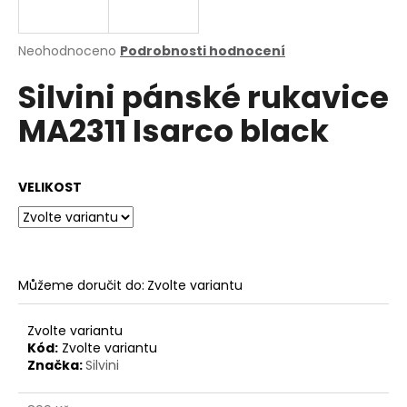
a
j
Průměrné
Neohodnoceno
Podrobnosti hodnocení
í
hodnocení
Silvini pánské rukavice
produktu
t
je
?
MA2311 Isarco black
0,0
z
5
hvězdiček.
VELIKOST
HLEDAT
Můžeme doručit do:
Zvolte variantu
D
o
p
Zvolte variantu
o
Kód:
Zvolte variantu
Značka:
Silvini
r
u