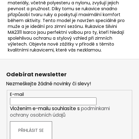
materiály, včetně polyesteru a nylonu, zvyšují jejich
pevnost a pružnost. Díky tomu se rukavice snadno
přizpůsobí tvaru ruky a poskytují maximální komfort
během aktivity. Tento model je navržen speciálně pro
muže a je ideální pro zimní sezónu. Rukavice Silvini
MA2311 Isarco jsou perfektní volbou pro ty, kteří hledají
spolehlivou ochranu a stylový vzhled při zimních
výletech. Objevte nové zážitky v přírodě s těmito
kvalitními rukavicemi, které vás nezklamou.
Z
á
Odebírat newsletter
p
Nezmeškejte žádné novinky či slevy!
a
t
E-mail
í
Vložením e-mailu souhlasíte s
podmínkami
ochrany osobních údajů
PŘIHLÁSIT SE