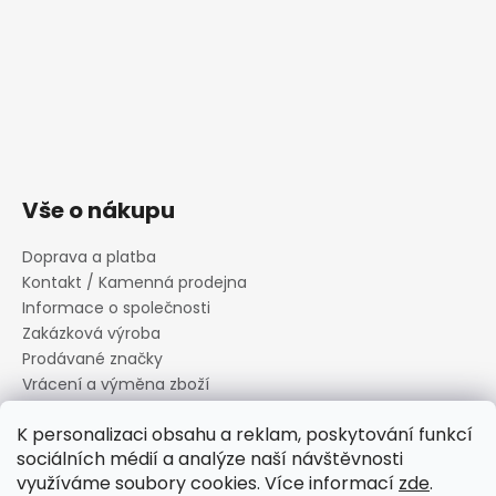
Vše o nákupu
Doprava a platba
Kontakt / Kamenná prodejna
Informace o společnosti
Zakázková výroba
Prodávané značky
Vrácení a výměna zboží
Zásady zpracování osobních údajů
K personalizaci obsahu a reklam, poskytování funkcí
Informace o souborech cookies
sociálních médií a analýze naší návštěvnosti
Reklamační řád
využíváme soubory cookies. Více informací
zde
.
Obchodní podmínky