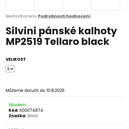
a
j
Průměrné
Neohodnoceno
Podrobnosti hodnocení
í
hodnocení
Silvini pánské kalhoty
produktu
t
je
?
MP2519 Tellaro black
0,0
z
5
hvězdiček.
VELIKOST
HLEDAT
Můžeme doručit do:
10.8.2026
D
o
p
Skladem
o
Kód:
K00074874
Značka:
Silvini
r
u