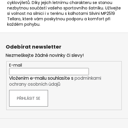
cyklovýletů. Díky jejich letnímu charakteru se stanou
nezbytnou součástí vašeho sportovního šatníku. Užívejte
si volnost na silnici i v terénu s kalhotami Silvini MP2519
Tellaro, které vám poskytnou podporu a komfort při
každém pohybu.
Z
á
Odebírat newsletter
p
Nezmeškejte žádné novinky či slevy!
a
t
E-mail
í
Vložením e-mailu souhlasíte s
podmínkami
ochrany osobních údajů
PŘIHLÁSIT SE