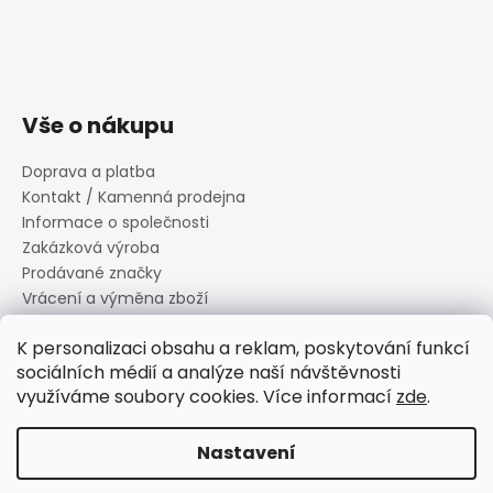
Vše o nákupu
Doprava a platba
Kontakt / Kamenná prodejna
Informace o společnosti
Zakázková výroba
Prodávané značky
Vrácení a výměna zboží
Zásady zpracování osobních údajů
K personalizaci obsahu a reklam, poskytování funkcí
Informace o souborech cookies
sociálních médií a analýze naší návštěvnosti
Reklamační řád
využíváme soubory cookies. Více informací
zde
.
Obchodní podmínky
Nastavení
Vytvořil Shoptet