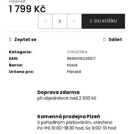
č
1 999 Kč
1 799 Kč
u
j
Měrná
e
DO KOŠÍKU
cena:
m
e
Zeptat se
Sdílet
Kategorie
:
CYKLISTIKA
EAN
:
8596016226517
Barva
:
black
Určeno pro
:
Pánské
Doprava zdarma
při objednávce nad 2 500 Kč
Kamenná prodejna Plzeň
S pohodlným parkováním, otevřeno
Po–Pá 10:00–18:30 hod, So 9:00-13 hod