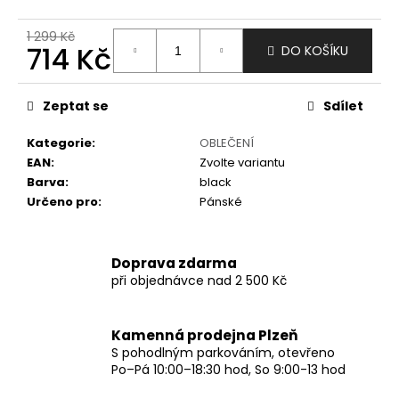
č
u
1 299 Kč
j
714 Kč
DO KOŠÍKU
e
m
Měrná
e
cena:
Zeptat se
Sdílet
Kategorie
:
OBLEČENÍ
EAN
:
Zvolte variantu
Barva
:
black
Určeno pro
:
Pánské
Doprava zdarma
při objednávce nad 2 500 Kč
Kamenná prodejna Plzeň
S pohodlným parkováním, otevřeno
Po–Pá 10:00–18:30 hod, So 9:00-13 hod