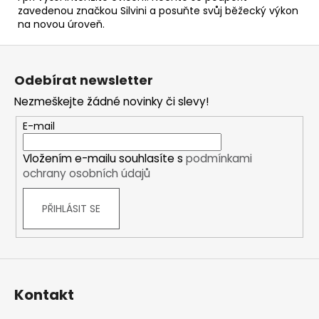
zavedenou značkou Silvini a posuňte svůj běžecký výkon
na novou úroveň.
Z
á
Odebírat newsletter
p
Nezmeškejte žádné novinky či slevy!
a
t
E-mail
í
Vložením e-mailu souhlasíte s
podmínkami
ochrany osobních údajů
PŘIHLÁSIT SE
Kontakt