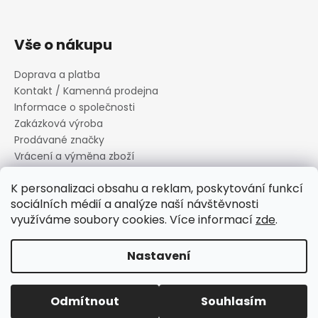
Vše o nákupu
Doprava a platba
Kontakt / Kamenná prodejna
Informace o společnosti
Zakázková výroba
Prodávané značky
Vrácení a výměna zboží
Zásady zpracování osobních údajů
K personalizaci obsahu a reklam, poskytování funkcí
Informace o souborech cookies
sociálních médií a analýze naší návštěvnosti
Reklamační řád
využíváme soubory cookies. Více informací
zde
.
Obchodní podmínky
Nastavení
Vytvořil Shoptet
Copyright 2026
Canard s.r.o.
. Všechna práva vyhrazena.
Odmítnout
Souhlasím
Upravit nastavení cookies