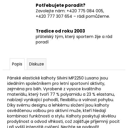
Potřebujete poradit?
Zavolejte nám: +420 775 084 005,
+420 777 307 654 – rádi pomůžeme.
Tradice od roku 2003
přátelský tým, který sportem žije a rád
poradí
Popis
Diskuze
Pánské elastické kalhoty Silvini MP2250 Lusano jsou
ideálním společníkem pro letní sportovní aktivity,
zejména pro běh. Vyrobené z vysoce kvalitního
materiálu, který tvoří 77 % polyamidu a 23 % elastanu,
nabízejí vynikající pohodlí, flexibilitu a volnost pohybu.
Díky svému designu a lehkému složení jsou kalhoty
osvědčenou volbou pro aktivní muže, kteří hledají
kombinaci funkčnosti a stylu. Kalhoty poskytují skvělou
prodyšnost a odvod vlhkosti, což zajišťuje příjemný pocit
i při vyšší intenzitě cvičení. Nechte se podpořit