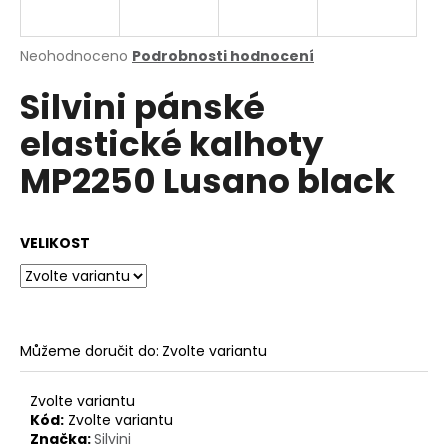
a
j
Průměrné
Neohodnoceno
Podrobnosti hodnocení
í
hodnocení
Silvini pánské
produktu
t
je
?
elastické kalhoty
0,0
z
MP2250 Lusano black
5
hvězdiček.
HLEDAT
VELIKOST
D
o
Můžeme doručit do:
Zvolte variantu
p
o
Zvolte variantu
r
Kód:
Zvolte variantu
u
Značka:
Silvini