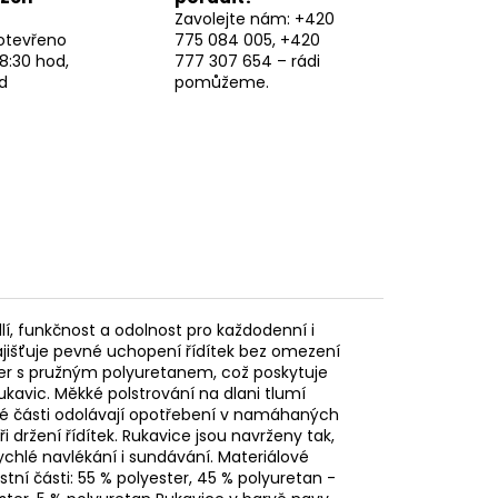
Zavolejte nám: +420
otevřeno
775 084 005, +420
8:30 hod,
777 307 654 – rádi
d
pomůžeme.
dlí, funkčnost a odolnost pro každodenní i
zajišťuje pevné uchopení řídítek bez omezení
ter s pružným polyuretanem, což poskytuje
rukavic. Měkké polstrování na dlani tlumí
ené části odolávají opotřebení v namáhaných
ři držení řídítek. Rukavice jsou navrženy tak,
ychlé navlékání i sundávání. Materiálové
stní části: 55 % polyester, 45 % polyuretan -