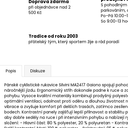
Doprava zdarma
S pohodlným
při objednávce nad 2
parkováním, 
500 Kč
Po–Pá 10:00–1
So 9:00-13 ho
Tradice od roku 2003
přátelský tým, který sportem žije a rád poradí
Popis
Diskuze
Pánské cyklistické rukavice Silvini MA2417 Gaiono spojují poho
náročnější jízdu. Ergonomický střih dokonale padne k ruce a 
pohybu. Vysoce kvalitní materiály kombinují prodyšný polyes
optimální ventilaci, odolnost proti oděru a dlouhou životnost 
vibrace a zvyšuje komfort při delších trasách, zatímco zesíl
bodech. Kontrastní panely zajišťují lepší přilnavost a stabilitu p
aby dobře seděly na ruce i při intenzivním pohybu a nabízejí r
složení: - Hlavní část: 80 % polyester, 20 % polyuretan - Kontra