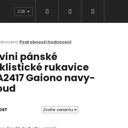
Hledat
Přihlášení
Nákupní
Značky
CZK
košík
rné
odnoceno
Podrobnosti hodnocení
cení
lvini pánské
ktu
klistické rukavice
2417 Gaiono navy-
ček.
oud
OST