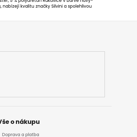
yester, 5 % polyuretan Rukavice v barvě navy-
, nabízejí kvalitu značky Silvini a spolehlivou
Vše o nákupu
Doprava a platba