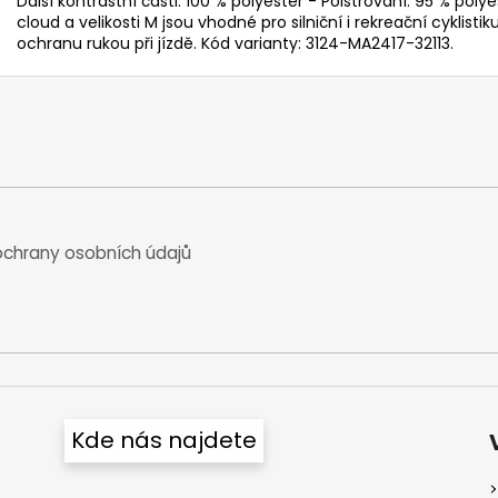
Další kontrastní části: 100 % polyester - Polstrování: 95 % pol
cloud a velikosti M jsou vhodné pro silniční i rekreační cyklistiku
ochranu rukou při jízdě. Kód varianty: 3124-MA2417-32113.
chrany osobních údajů
Kde nás najdete