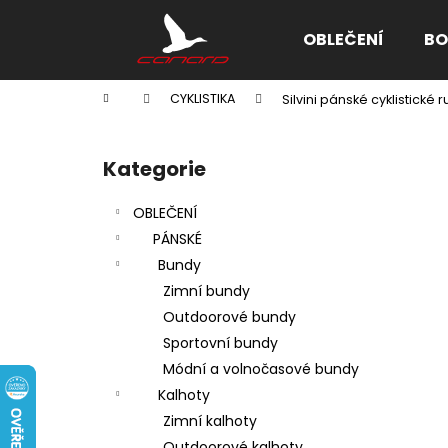
K
Přejít
na
o
OBLEČENÍ
BO
obsah
Zpět
Zpět
š
do
do
í
Domů
CYKLISTIKA
Silvini pánské cyklistick
k
obchodu
obchodu
P
o
Kategorie
Přeskočit
s
kategorie
t
OBLEČENÍ
r
PÁNSKÉ
a
Bundy
n
Zimní bundy
n
Outdoorové bundy
í
Sportovní bundy
p
Módní a volnočasové bundy
a
Kalhoty
n
Zimní kalhoty
e
Outdoorové kalhoty