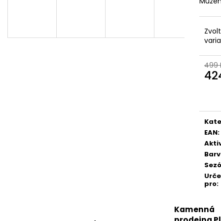
Můžem
Zvol
vari
499 
42
Měr
cena
Kate
EAN
:
Akti
Bar
Sez
Urč
pro
:
Kamenná
prodejna P