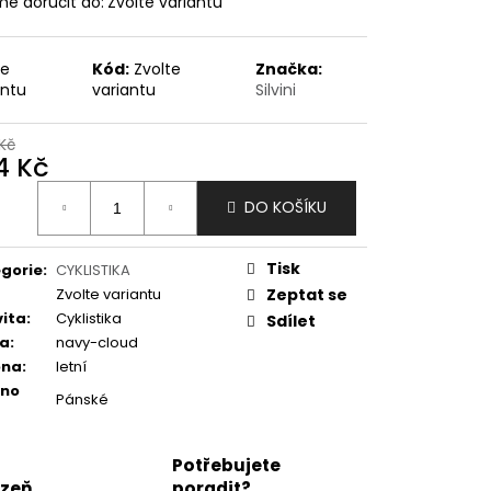
e doručit do:
Zvolte variantu
te
Kód:
Zvolte
Značka:
antu
variantu
Silvini
Kč
4 Kč
ná
DO KOŠÍKU
:
Tisk
gorie
:
CYKLISTIKA
Zvolte variantu
Zeptat se
vita
:
Cyklistika
Sdílet
va
:
navy-cloud
óna
:
letní
eno
Pánské
Potřebujete
lzeň
poradit?