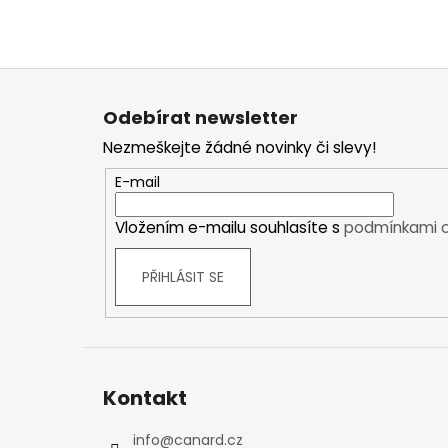
Kraťasy
Trika a košile
Šaty, sukně
Z
Mikiny
á
Odebírat newsletter
Vesty
p
Ponožky
Nezmeškejte žádné novinky či slevy!
a
Zimní ponožky
t
E-mail
Outdoorové ponožky
í
Sportovní ponožky
Vložením e-mailu souhlasíte s
podmínkami o
Kompresní ponožky
Čepice, čelenky
PŘIHLÁSIT SE
Rukavice
Plavky
Ostatní
DĚTSKÉ
Kontakt
Bundy
Zimní bundy
info
@
canard.cz