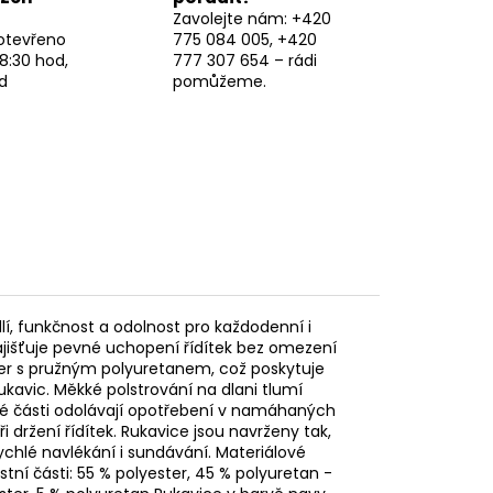
Zavolejte nám: +420
otevřeno
775 084 005, +420
8:30 hod,
777 307 654 – rádi
d
pomůžeme.
dlí, funkčnost a odolnost pro každodenní i
zajišťuje pevné uchopení řídítek bez omezení
ter s pružným polyuretanem, což poskytuje
rukavic. Měkké polstrování na dlani tlumí
ené části odolávají opotřebení v namáhaných
ři držení řídítek. Rukavice jsou navrženy tak,
ychlé navlékání i sundávání. Materiálové
stní části: 55 % polyester, 45 % polyuretan -