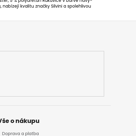
yester, 5 % polyuretan Rukavice v barvě navy-
, nabízejí kvalitu značky Silvini a spolehlivou
Vše o nákupu
Doprava a platba