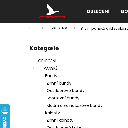
K
Přejít
na
o
OBLEČENÍ
BO
obsah
Zpět
Zpět
š
do
do
í
Domů
CYKLISTIKA
Silvini pánské cyklistick
k
obchodu
obchodu
P
o
Kategorie
Přeskočit
s
kategorie
t
OBLEČENÍ
r
PÁNSKÉ
a
Bundy
n
Zimní bundy
n
Outdoorové bundy
í
Sportovní bundy
p
Módní a volnočasové bundy
a
Kalhoty
n
Zimní kalhoty
e
Outdoorové kalhoty