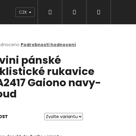
Hledat
Přihlášení
Nákupní
Značky
CZK
košík
rné
odnoceno
Podrobnosti hodnocení
cení
lvini pánské
ktu
klistické rukavice
2417 Gaiono navy-
ček.
oud
OST