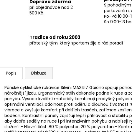
Doprava zdarma
S pohodlným
při objednávce nad 2
parkováním, 
500 Kč
Po–Pá 10:00–1
So 9:00-13 ho
Tradice od roku 2003
přátelský tým, který sportem žije a rád poradí
Popis
Diskuze
Pánské cyklistické rukavice Silvini MA2417 Gaiono spojují poho
náročnější jízdu. Ergonomický střih dokonale padne k ruce a 
pohybu. Vysoce kvalitní materiály kombinují prodyšný polyes
optimální ventilaci, odolnost proti oděru a dlouhou životnost 
vibrace a zvyšuje komfort při delších trasách, zatímco zesíl
bodech. Kontrastní panely zajišťují lepší přilnavost a stabilitu p
aby dobře seděly na ruce i při intenzivním pohybu a nabízejí r
složení: - Hlavní část: 80 % polyester, 20 % polyuretan - Kontra