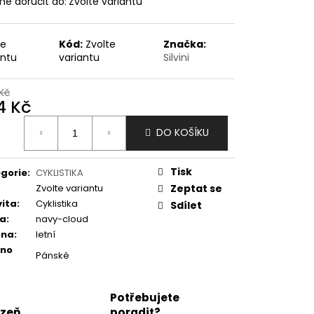
e doručit do:
Zvolte variantu
te
Kód:
Zvolte
Značka:
antu
variantu
Silvini
Kč
4 Kč
ná
DO KOŠÍKU
:
Tisk
gorie
:
CYKLISTIKA
Zvolte variantu
Zeptat se
vita
:
Cyklistika
Sdílet
va
:
navy-cloud
óna
:
letní
eno
Pánské
Potřebujete
lzeň
poradit?