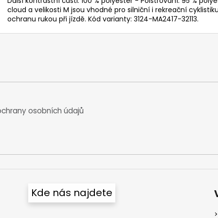
Další kontrastní části: 100 % polyester - Polstrování: 95 % pol
cloud a velikosti M jsou vhodné pro silniční i rekreační cyklistiku
ochranu rukou při jízdě. Kód varianty: 3124-MA2417-32113.
chrany osobních údajů
Kde nás najdete