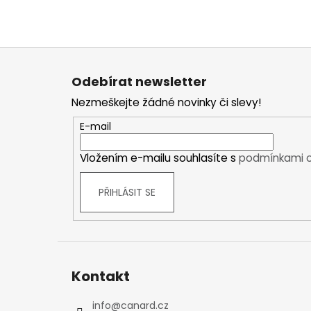
Kraťasy
Trika a košile
Šaty, sukně
Z
Mikiny
á
Odebírat newsletter
Vesty
p
Ponožky
Nezmeškejte žádné novinky či slevy!
a
Zimní ponožky
t
E-mail
Outdoorové ponožky
í
Sportovní ponožky
Vložením e-mailu souhlasíte s
podmínkami o
Kompresní ponožky
Čepice, čelenky
PŘIHLÁSIT SE
Rukavice
Plavky
Ostatní
DĚTSKÉ
Kontakt
Bundy
Zimní bundy
info
@
canard.cz