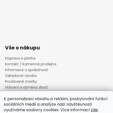
Vše o nákupu
Doprava a platba
Kontakt / Kamenná prodejna
Informace o společnosti
Zakázková výroba
Prodávané značky
Vrácení a výměna zboží
Zásady zpracování osobních údajů
K personalizaci obsahu a reklam, poskytování funkcí
Informace o souborech cookies
sociálních médií a analýze naší návštěvnosti
Reklamační řád
využíváme soubory cookies. Více informací
zde
.
Obchodní podmínky