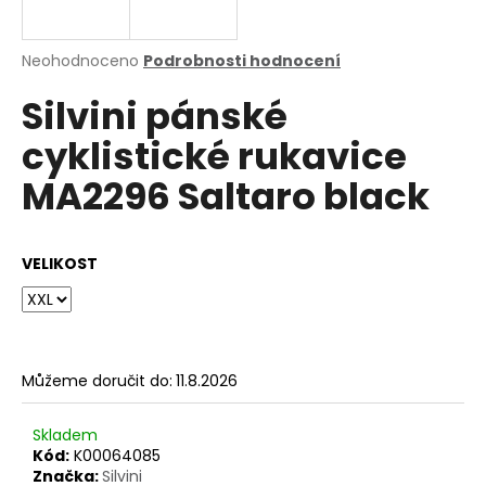
a
j
Průměrné
Neohodnoceno
Podrobnosti hodnocení
í
hodnocení
Silvini pánské
produktu
t
je
?
cyklistické rukavice
0,0
z
MA2296 Saltaro black
5
hvězdiček.
HLEDAT
VELIKOST
D
o
Můžeme doručit do:
11.8.2026
p
o
Skladem
r
Kód:
K00064085
u
Značka:
Silvini