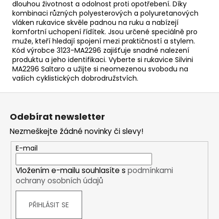
dlouhou životnost a odolnost proti opotřebení. Díky
kombinaci různých polyesterových a polyuretanových
vláken rukavice skvěle padnou na ruku a nabízejí
komfortní uchopení řídítek. Jsou určené speciálně pro
muže, kteří hledají spojení mezi praktičností a stylem.
Kód výrobce 3123-MA2296 zajišťuje snadné nalezení
produktu a jeho identifikaci. Vyberte si rukavice Silvini
MA2296 Saltaro a užijte si neomezenou svobodu na
vašich cyklistických dobrodružstvích.
Z
á
Odebírat newsletter
p
Nezmeškejte žádné novinky či slevy!
a
t
E-mail
í
Vložením e-mailu souhlasíte s
podmínkami
ochrany osobních údajů
PŘIHLÁSIT SE