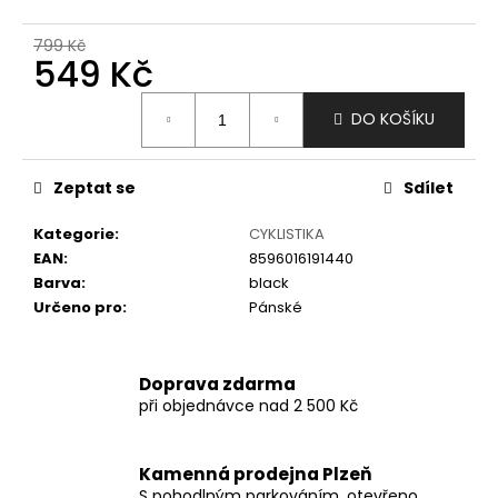
č
u
799 Kč
j
549 Kč
e
m
Měrná
DO KOŠÍKU
e
cena:
Zeptat se
Sdílet
Kategorie
:
CYKLISTIKA
EAN
:
8596016191440
Barva
:
black
Určeno pro
:
Pánské
Doprava zdarma
při objednávce nad 2 500 Kč
Kamenná prodejna Plzeň
S pohodlným parkováním, otevřeno