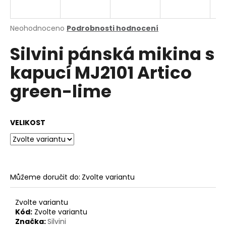
a
j
Průměrné
Neohodnoceno
Podrobnosti hodnocení
í
hodnocení
Silvini pánská mikina s
produktu
t
je
?
kapucí MJ2101 Artico
0,0
z
green-lime
5
hvězdiček.
HLEDAT
VELIKOST
D
o
Můžeme doručit do:
Zvolte variantu
p
o
Zvolte variantu
r
Kód:
Zvolte variantu
u
Značka:
Silvini