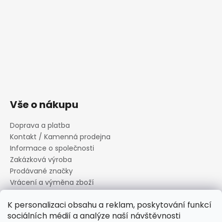
Vše o nákupu
Doprava a platba
Kontakt / Kamenná prodejna
Informace o společnosti
Zakázková výroba
Prodávané značky
Vrácení a výměna zboží
Zásady zpracování osobních údajů
K personalizaci obsahu a reklam, poskytování funkcí
Informace o souborech cookies
sociálních médií a analýze naší návštěvnosti
Reklamační řád