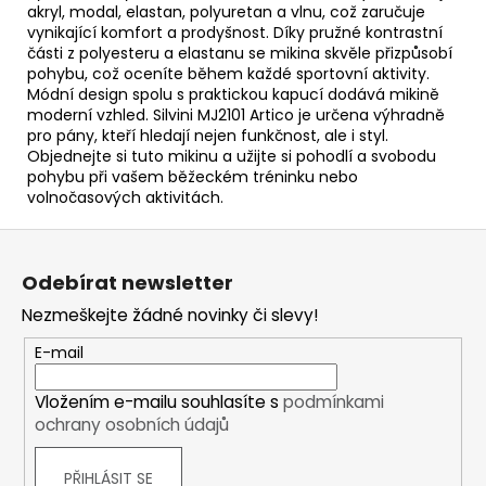
akryl, modal, elastan, polyuretan a vlnu, což zaručuje
vynikající komfort a prodyšnost. Díky pružné kontrastní
části z polyesteru a elastanu se mikina skvěle přizpůsobí
pohybu, což oceníte během každé sportovní aktivity.
Módní design spolu s praktickou kapucí dodává mikině
moderní vzhled. Silvini MJ2101 Artico je určena výhradně
pro pány, kteří hledají nejen funkčnost, ale i styl.
Objednejte si tuto mikinu a užijte si pohodlí a svobodu
pohybu při vašem běžeckém tréninku nebo
volnočasových aktivitách.
Z
á
Odebírat newsletter
p
Nezmeškejte žádné novinky či slevy!
a
t
E-mail
í
Vložením e-mailu souhlasíte s
podmínkami
ochrany osobních údajů
PŘIHLÁSIT SE