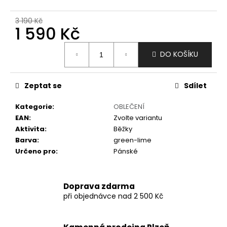
č
u
3 190 Kč
j
1 590 Kč
e
m
Měrná
DO KOŠÍKU
e
cena:
Zeptat se
Sdílet
Kategorie
:
OBLEČENÍ
EAN
:
Zvolte variantu
Aktivita
:
Běžky
Barva
:
green-lime
Určeno pro
:
Pánské
Doprava zdarma
při objednávce nad 2 500 Kč