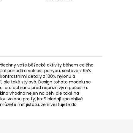
ro všechny vaše běžecké aktivity během celého
lní pohodlí a volnost pohybu, sestává z 95%
 kontrastními detaily z 100% nylonu a
 ale také stylová. Design tohoto modelu se
uci pro ochranu před nepříznivým počasím.
ina vhodná nejen na běh, ale také na
ou volbou pro ty, kteří hledají spolehlivé
 můžete mít jistotu, že investujete do