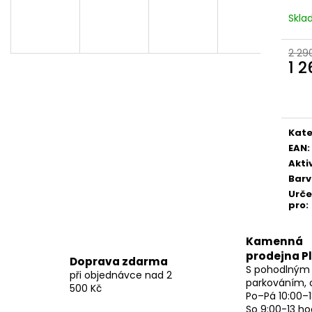
Skl
2 29
1 
Měr
cena
Kate
EAN
:
Akti
Bar
Urč
pro
:
Kamenná
prodejna P
Doprava zdarma
S pohodlným
při objednávce nad 2
parkováním, 
500 Kč
Po–Pá 10:00–1
So 9:00-13 ho