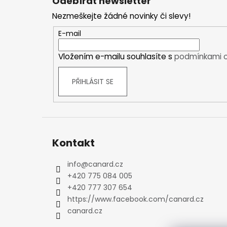
Odebírat newsletter
p
Kraťasy
Nezmeškejte žádné novinky či slevy!
a
Trika a košile
t
Šaty, sukně
E-mail
í
Mikiny
Vložením e-mailu souhlasíte s
podmínkami o
Vesty
Ponožky
PŘIHLÁSIT SE
Zimní ponožky
Outdoorové ponožky
Sportovní ponožky
Kompresní ponožky
Čepice, čelenky
Kontakt
Rukavice
info
@
canard.cz
Plavky
+420 775 084 005
Ostatní
+420 777 307 654
DĚTSKÉ
https://www.facebook.com/canard.cz
Bundy
canard.cz
Zimní bundy