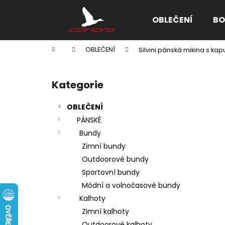
K
Přejít
na
o
OBLEČENÍ
BO
obsah
Zpět
Zpět
š
do
do
í
Domů
OBLEČENÍ
Silvini pánská mikina s kap
k
obchodu
obchodu
P
o
Kategorie
Přeskočit
s
kategorie
t
OBLEČENÍ
r
PÁNSKÉ
a
Bundy
n
Zimní bundy
n
Outdoorové bundy
í
Sportovní bundy
p
Módní a volnočasové bundy
a
Kalhoty
n
Zimní kalhoty
e
Outdoorové kalhoty