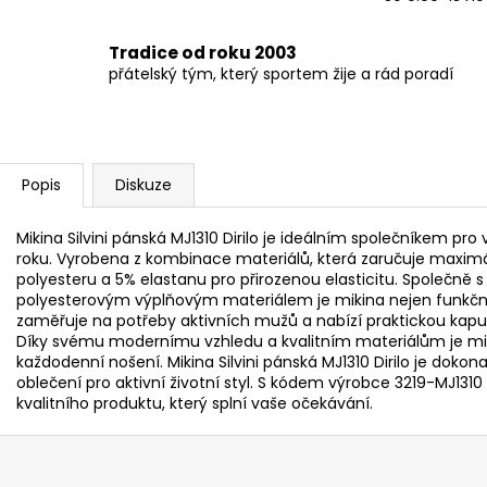
Tradice od roku 2003
přátelský tým, který sportem žije a rád poradí
Popis
Diskuze
Mikina Silvini pánská MJ1310 Dirilo je ideálním společníkem p
roku. Vyrobena z kombinace materiálů, která zaručuje maximá
polyesteru a 5% elastanu pro přirozenou elasticitu. Společně s
polyesterovým výplňovým materiálem je mikina nejen funkční,
zaměřuje na potřeby aktivních mužů a nabízí praktickou kap
Díky svému modernímu vzhledu a kvalitním materiálům je mik
každodenní nošení. Mikina Silvini pánská MJ1310 Dirilo je dokonal
oblečení pro aktivní životní styl. S kódem výrobce 3219-MJ1310
kvalitního produktu, který splní vaše očekávání.