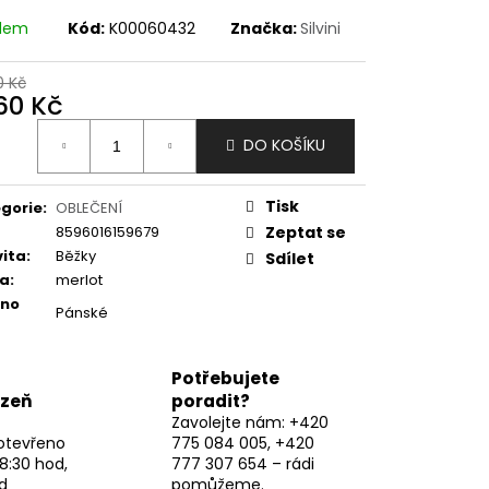
adem
Kód:
K00060432
Značka:
Silvini
0 Kč
260 Kč
ná
DO KOŠÍKU
:
Tisk
gorie
:
OBLEČENÍ
8596016159679
Zeptat se
vita
:
Běžky
Sdílet
va
:
merlot
eno
Pánské
Potřebujete
lzeň
poradit?
Zavolejte nám: +420
otevřeno
775 084 005, +420
8:30 hod,
777 307 654 – rádi
d
pomůžeme.