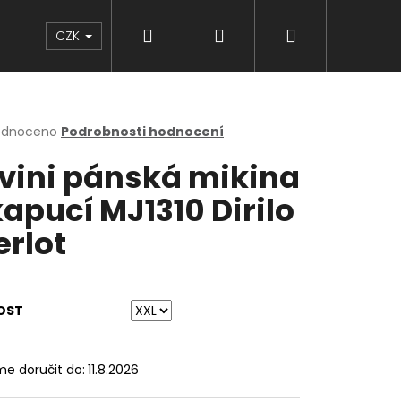
Hledat
Přihlášení
Nákupní
Značky
CZK
košík
rné
odnoceno
Podrobnosti hodnocení
cení
lvini pánská mikina
ktu
kapucí MJ1310 Dirilo
rlot
ček.
OST
e doručit do:
11.8.2026