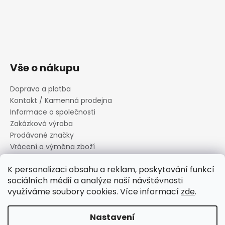
Vše o nákupu
Doprava a platba
Kontakt / Kamenná prodejna
Informace o společnosti
Zakázková výroba
Prodávané značky
Vrácení a výměna zboží
Zásady zpracování osobních údajů
K personalizaci obsahu a reklam, poskytování funkcí
Informace o souborech cookies
sociálních médií a analýze naší návštěvnosti
Reklamační řád
využíváme soubory cookies. Více informací
zde
.
Obchodní podmínky
Nastavení