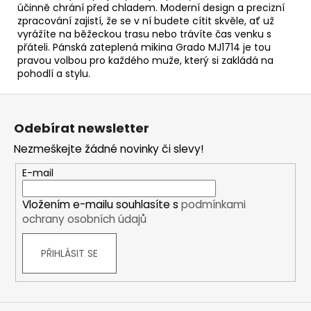
účinně chrání před chladem. Moderní design a precizní
zpracování zajistí, že se v ní budete cítit skvěle, ať už
vyrážíte na běžeckou trasu nebo trávíte čas venku s
přáteli. Pánská zateplená mikina Grado MJ1714 je tou
pravou volbou pro každého muže, který si zakládá na
pohodlí a stylu.
Z
á
Odebírat newsletter
p
Nezmeškejte žádné novinky či slevy!
a
t
E-mail
í
Vložením e-mailu souhlasíte s
podmínkami
ochrany osobních údajů
PŘIHLÁSIT SE