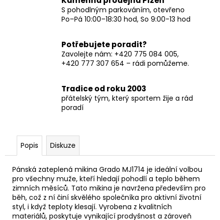
Kamenná prodejna Plzeň
S pohodlným parkováním, otevřeno
Po–Pá 10:00–18:30 hod, So 9:00-13 hod
Potřebujete poradit?
Zavolejte nám: +420 775 084 005,
+420 777 307 654 – rádi pomůžeme.
Tradice od roku 2003
přátelský tým, který sportem žije a rád
poradí
Popis
Diskuze
Pánská zateplená mikina Grado MJ1714 je ideální volbou
pro všechny muže, kteří hledají pohodlí a teplo během
zimních měsíců. Tato mikina je navržena především pro
běh, což z ní činí skvělého společníka pro aktivní životní
styl, i když teploty klesají. Vyrobena z kvalitních
materiálů, poskytuje vynikající prodyšnost a zároveň