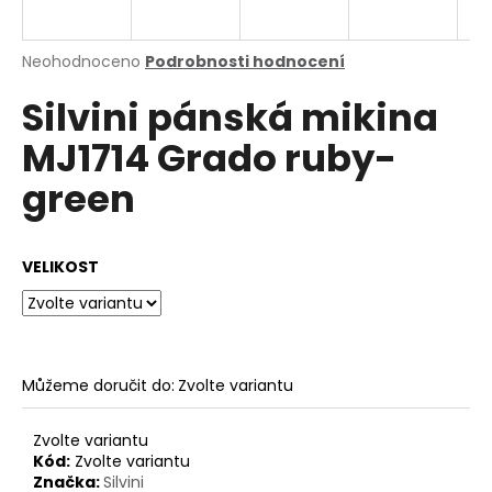
a
j
Průměrné
Neohodnoceno
Podrobnosti hodnocení
í
hodnocení
Silvini pánská mikina
produktu
t
je
?
MJ1714 Grado ruby-
0,0
z
green
5
hvězdiček.
HLEDAT
VELIKOST
D
o
Můžeme doručit do:
Zvolte variantu
p
o
Zvolte variantu
r
Kód:
Zvolte variantu
u
Značka:
Silvini