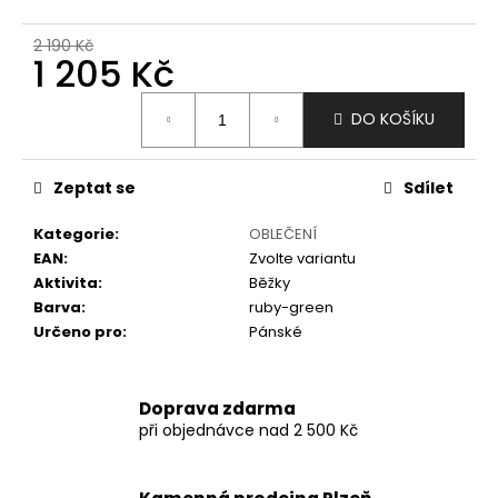
č
u
2 190 Kč
j
1 205 Kč
e
m
Měrná
DO KOŠÍKU
e
cena:
Zeptat se
Sdílet
Kategorie
:
OBLEČENÍ
EAN
:
Zvolte variantu
Aktivita
:
Běžky
Barva
:
ruby-green
Určeno pro
:
Pánské
Doprava zdarma
při objednávce nad 2 500 Kč