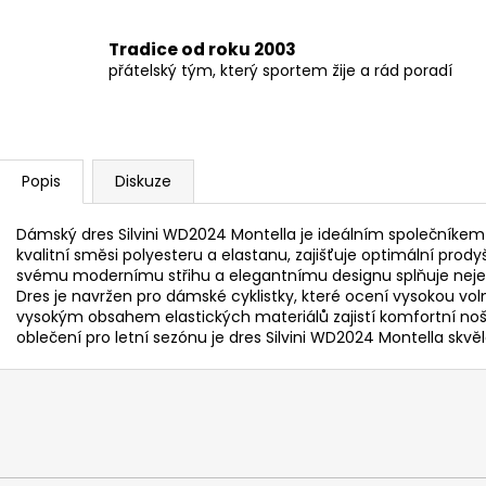
Tradice od roku 2003
přátelský tým, který sportem žije a rád poradí
Popis
Diskuze
Dámský dres Silvini WD2024 Montella je ideálním společníkem p
kvalitní směsi polyesteru a elastanu, zajišťuje optimální pro
svému modernímu střihu a elegantnímu designu splňuje nejen 
Dres je navržen pro dámské cyklistky, které ocení vysokou voln
vysokým obsahem elastických materiálů zajistí komfortní noše
oblečení pro letní sezónu je dres Silvini WD2024 Montella skvě