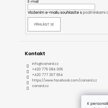
t
E-mail
Kraťasy
í
Trika a košile
Vložením e-mailu souhlasíte s
podmínkami o
Šaty, sukně
Mikiny
PŘIHLÁSIT SE
Vesty
Ponožky
Zimní ponožky
Outdoorové ponožky
Kontakt
Sportovní ponožky
Kompresní ponožky
info
@
canard.cz
Čepice, čelenky
+420 775 084 005
Rukavice
+420 777 307 654
Plavky
https://www.facebook.com/canard.cz
Ostatní
canard.cz
DĚTSKÉ
Bundy
K personal
Zimní bundy