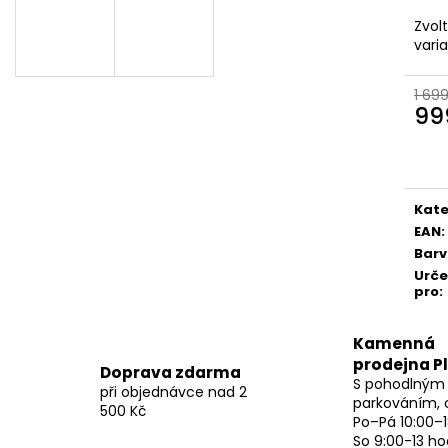
Zvol
vari
1 69
99
Měr
cena
Kate
EAN
:
Bar
Urč
pro
:
Kamenná
prodejna P
Doprava zdarma
S pohodlným
při objednávce nad 2
parkováním, 
500 Kč
Po–Pá 10:00–1
So 9:00-13 ho