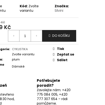
te
Kód:
Zvolte
Značka:
antu
variantu
Silvini
9 Kč
9 Kč
ná
DO KOŠÍKU
:
Tisk
gorie
:
CYKLISTIKA
Zvolte variantu
Zeptat se
va
:
plum
Sdílet
eno
Dámské
Potřebujete
lzeň
poradit?
Zavolejte nám: +420
otevřeno
775 084 005, +420
8:30 hod,
777 307 654 – rádi
d
pomůžeme.