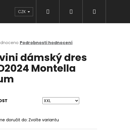
Hledat
Přihlášení
Nákupní
Značky
CZK
košík
rné
odnoceno
Podrobnosti hodnocení
cení
lvini dámský dres
ktu
2024 Montella
lum
ček.
OST
e doručit do:
Zvolte variantu