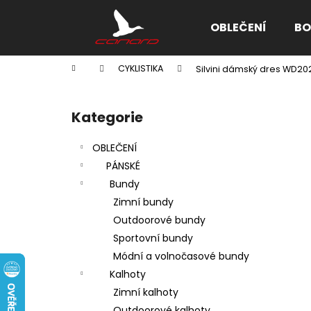
K
Přejít
na
o
OBLEČENÍ
BO
obsah
Zpět
Zpět
š
do
do
í
Domů
CYKLISTIKA
Silvini dámský dres WD20
k
obchodu
obchodu
P
o
Kategorie
Přeskočit
s
kategorie
t
OBLEČENÍ
r
PÁNSKÉ
a
Bundy
n
Zimní bundy
n
Outdoorové bundy
í
Sportovní bundy
p
Módní a volnočasové bundy
a
Kalhoty
n
Zimní kalhoty
e
Outdoorové kalhoty