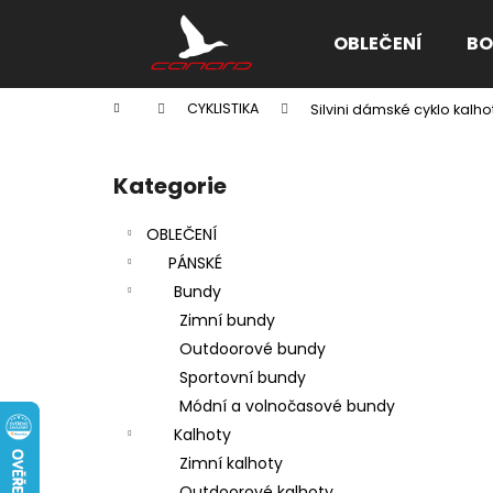
K
Přejít
na
o
OBLEČENÍ
BO
obsah
Zpět
Zpět
š
do
do
í
Domů
CYKLISTIKA
Silvini dámské cyklo kal
k
obchodu
obchodu
P
o
Kategorie
Přeskočit
s
kategorie
t
OBLEČENÍ
r
PÁNSKÉ
a
Bundy
n
Zimní bundy
n
Outdoorové bundy
í
Sportovní bundy
p
Módní a volnočasové bundy
a
Kalhoty
n
Zimní kalhoty
e
Outdoorové kalhoty