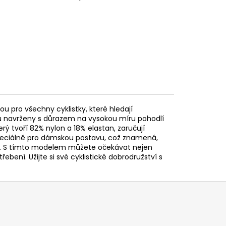
u pro všechny cyklistky, které hledají
sou navrženy s důrazem na vysokou míru pohodlí
terý tvoří 82% nylon a 18% elastan, zaručují
y speciálně pro dámskou postavu, což znamená,
lety. S tímto modelem můžete očekávat nejen
ebení. Užijte si své cyklistické dobrodružství s