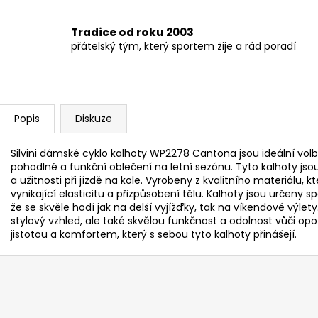
Tradice od roku 2003
přátelský tým, který sportem žije a rád poradí
Popis
Diskuze
Silvini dámské cyklo kalhoty WP2278 Cantona jsou ideální volbo
pohodlné a funkční oblečení na letní sezónu. Tyto kalhoty j
a užitnosti při jízdě na kole. Vyrobeny z kvalitního materiálu, k
vynikající elasticitu a přizpůsobení tělu. Kalhoty jsou určen
že se skvěle hodí jak na delší vyjížďky, tak na víkendové vý
stylový vzhled, ale také skvělou funkčnost a odolnost vůči opotř
jistotou a komfortem, který s sebou tyto kalhoty přinášejí.