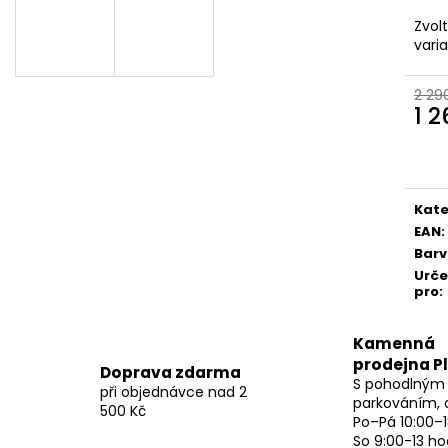
Zvol
vari
2 29
1 
Měr
cena
Kate
EAN
:
Bar
Urč
pro
:
Kamenná
prodejna P
Doprava zdarma
S pohodlným
při objednávce nad 2
parkováním, 
500 Kč
Po–Pá 10:00–1
So 9:00-13 ho