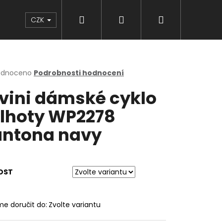
Hledat
Přihlášení
Nákupní
Značky
CZK
košík
rné
odnoceno
Podrobnosti hodnocení
cení
lvini dámské cyklo
ktu
lhoty WP2278
ntona navy
ček.
OST
e doručit do:
Zvolte variantu