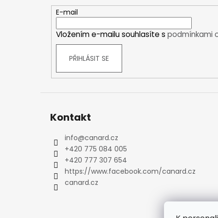
a
Kraťasy
t
E-mail
Trika a košile
í
Šaty, sukně
Vložením e-mailu souhlasíte s
podmínkami o
Mikiny
Vesty
PŘIHLÁSIT SE
Ponožky
Zimní ponožky
Outdoorové ponožky
Sportovní ponožky
Kontakt
Kompresní ponožky
Čepice, čelenky
info
@
canard.cz
Rukavice
+420 775 084 005
Plavky
+420 777 307 654
Ostatní
https://www.facebook.com/canard.cz
canard.cz
DĚTSKÉ
Bundy
Zimní bundy