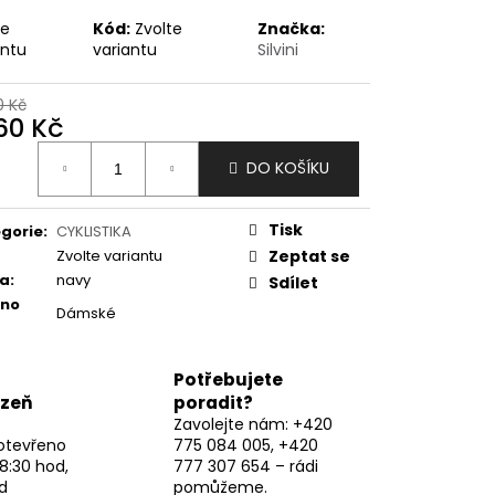
te
Kód:
Zvolte
Značka:
antu
variantu
Silvini
0 Kč
260 Kč
ná
DO KOŠÍKU
:
Tisk
gorie
:
CYKLISTIKA
Zvolte variantu
Zeptat se
va
:
navy
Sdílet
eno
Dámské
Potřebujete
lzeň
poradit?
Zavolejte nám: +420
otevřeno
775 084 005, +420
8:30 hod,
777 307 654 – rádi
d
pomůžeme.