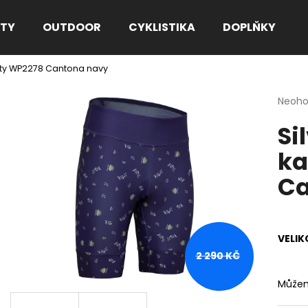
TY
OUTDOOR
CYKLISTIKA
DOPLŇKY
hoty WP2278 Cantona navy
Co potřebujete najít?
Průmě
Neoh
hodno
Si
produ
HLEDAT
je
ka
0,0
z
Ca
5
Doporučujeme
hvězdi
VELIK
2 290 KČ
Můžem