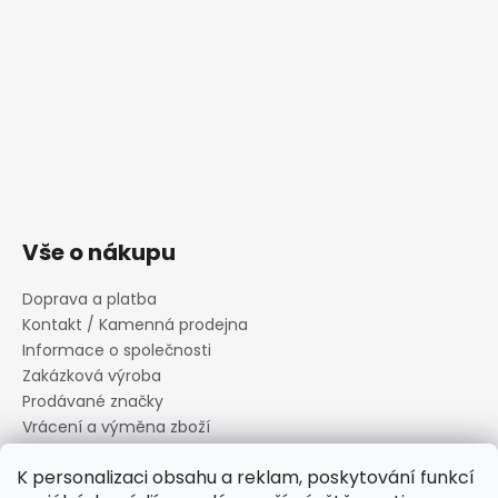
Vše o nákupu
Doprava a platba
Kontakt / Kamenná prodejna
Informace o společnosti
Zakázková výroba
Prodávané značky
Vrácení a výměna zboží
Zásady zpracování osobních údajů
K personalizaci obsahu a reklam, poskytování funkcí
Informace o souborech cookies