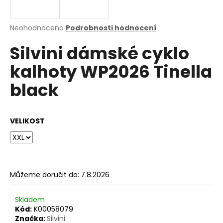
a
j
Průměrné
Neohodnoceno
Podrobnosti hodnocení
í
hodnocení
Silvini dámské cyklo
produktu
t
je
?
kalhoty WP2026 Tinella
0,0
z
black
5
hvězdiček.
HLEDAT
VELIKOST
D
o
Můžeme doručit do:
7.8.2026
p
o
Skladem
r
Kód:
K00058079
u
Značka:
Silvini