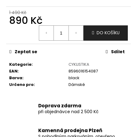
č
u
1 490 Kč
j
890 Kč
e
m
Měrná
DO KOŠÍKU
e
cena:
Zeptat se
Sdílet
Kategorie
:
CYKLISTIKA
EAN
:
8596016154087
Barva
:
black
Určeno pro
:
Dámské
Doprava zdarma
při objednávce nad 2 500 Kč
Kamenná prodejna Plzeň
S pohodlným parkováním, otevřeno