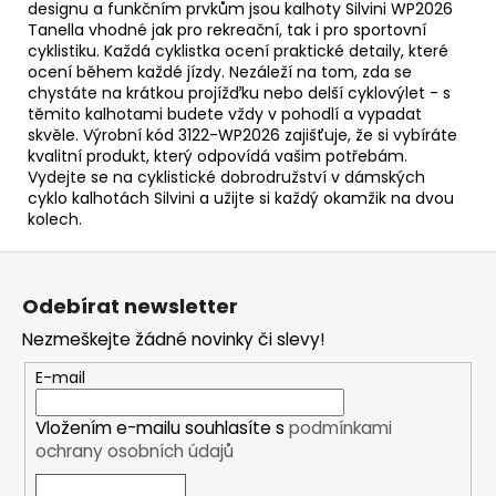
designu a funkčním prvkům jsou kalhoty Silvini WP2026
Tanella vhodné jak pro rekreační, tak i pro sportovní
cyklistiku. Každá cyklistka ocení praktické detaily, které
ocení během každé jízdy. Nezáleží na tom, zda se
chystáte na krátkou projížďku nebo delší cyklovýlet - s
těmito kalhotami budete vždy v pohodlí a vypadat
skvěle. Výrobní kód 3122-WP2026 zajišťuje, že si vybíráte
kvalitní produkt, který odpovídá vašim potřebám.
Vydejte se na cyklistické dobrodružství v dámských
cyklo kalhotách Silvini a užijte si každý okamžik na dvou
kolech.
Z
á
Odebírat newsletter
p
Nezmeškejte žádné novinky či slevy!
a
t
E-mail
í
Vložením e-mailu souhlasíte s
podmínkami
ochrany osobních údajů