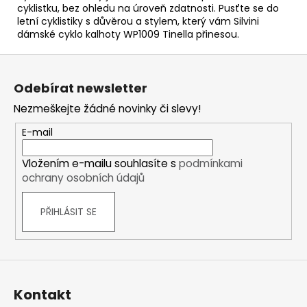
cyklistku, bez ohledu na úroveň zdatnosti. Pusťte se do
letní cyklistiky s důvěrou a stylem, který vám Silvini
dámské cyklo kalhoty WP1009 Tinella přinesou.
Z
á
Odebírat newsletter
p
Nezmeškejte žádné novinky či slevy!
a
t
E-mail
í
Vložením e-mailu souhlasíte s
podmínkami
ochrany osobních údajů
PŘIHLÁSIT SE
Kontakt