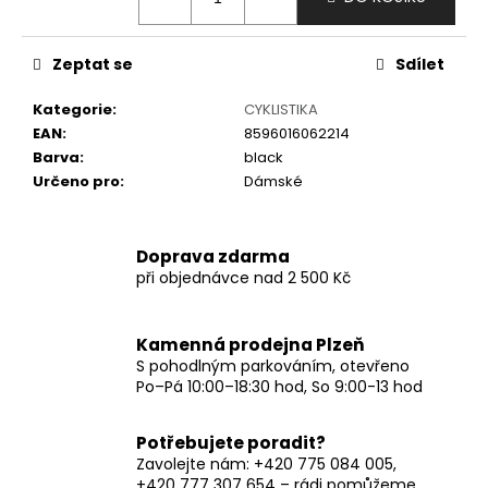
č
u
j
Zeptat se
Sdílet
e
m
Kategorie
:
CYKLISTIKA
e
EAN
:
8596016062214
Barva
:
black
Určeno pro
:
Dámské
Doprava zdarma
při objednávce nad 2 500 Kč
Kamenná prodejna Plzeň
S pohodlným parkováním, otevřeno
Po–Pá 10:00–18:30 hod, So 9:00-13 hod
Potřebujete poradit?
Zavolejte nám: +420 775 084 005,
+420 777 307 654 – rádi pomůžeme.