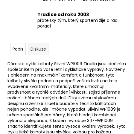
Tradice od roku 2003
přátelský tým, který sportem žije a rád
poradí
Popis
Diskuze
Dámské cyklo kalhoty Silvini WP1009 Tinella jsou ideálním
společníkem pro vaše letní cyklistické výpravy. Navrženy
s ohledem na maximální komfort a funkčnost, tyto
kalhoty skvěle padnou a podpoří vaši aktivitu na kole.
Vybavené kvalitními materiály, které umožňují
prodyšnost a rychlé odvádění vlhkosti, zajistí příjemné
nošení i během teplých dnů. Díky svému stylovému
designu a ženské siluetě budete v těchto kalhotách
nejen pohodlně, ale i módně vypadat. Silvini WP1009 je
určeno speciálně pro dámy, které hledají kombinaci
výkonu a elegance. S kódem výrobce 3117-WP1009
snadno identifikujete tento vysoce kvalitní výrobek. Tyto
cyklistické kalhoty jsou skvělou volbou pro každou