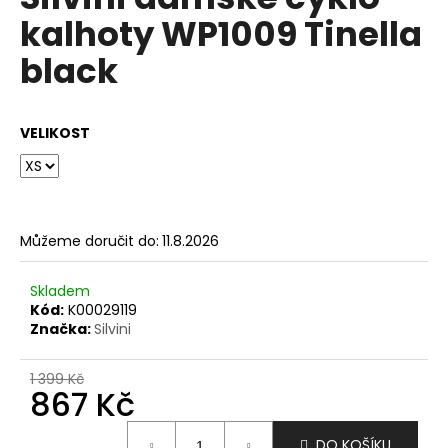
je
a
kalhoty WP1009 Tinella
0,0
z
j
black
5
í
hvězdiček.
t
?
VELIKOST
HLEDAT
Můžeme doručit do:
11.8.2026
Skladem
Kód:
K00029119
D
Značka:
Silvini
o
p
1 399 Kč
o
867 Kč
r
u
Měrná
DO KOŠÍKU
cena: