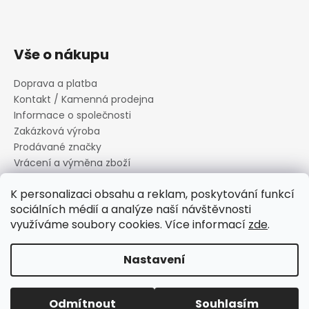
Vše o nákupu
Doprava a platba
Kontakt / Kamenná prodejna
Informace o společnosti
Zakázková výroba
Prodávané značky
Vrácení a výměna zboží
Zásady zpracování osobních údajů
K personalizaci obsahu a reklam, poskytování funkcí
Informace o souborech cookies
sociálních médií a analýze naší návštěvnosti
Reklamační řád
využíváme soubory cookies. Více informací
zde
.
Obchodní podmínky
Nastavení
Vytvořil Shoptet
Copyright 2026
Canard s.r.o.
. Všechna práva vyhrazena.
Odmítnout
Souhlasím
Upravit nastavení cookies