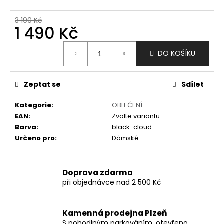
č
u
3 190 Kč
j
1 490 Kč
e
m
Měrná
DO KOŠÍKU
e
cena:
Zeptat se
Sdílet
Kategorie
:
OBLEČENÍ
EAN
:
Zvolte variantu
Barva
:
black-cloud
Určeno pro
:
Dámské
Doprava zdarma
při objednávce nad 2 500 Kč
Kamenná prodejna Plzeň
S pohodlným parkováním, otevřeno