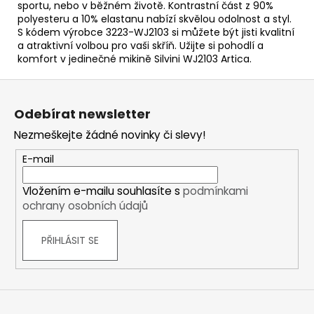
sportu, nebo v běžném životě. Kontrastní část z 90%
polyesteru a 10% elastanu nabízí skvělou odolnost a styl.
S kódem výrobce 3223-WJ2103 si můžete být jisti kvalitní
a atraktivní volbou pro vaši skříň. Užijte si pohodlí a
komfort v jedinečné mikině Silvini WJ2103 Artica.
Z
á
Odebírat newsletter
p
Nezmeškejte žádné novinky či slevy!
a
t
E-mail
í
Vložením e-mailu souhlasíte s
podmínkami
ochrany osobních údajů
PŘIHLÁSIT SE