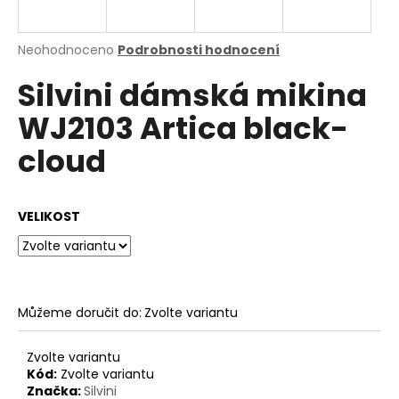
a
j
Průměrné
Neohodnoceno
Podrobnosti hodnocení
í
hodnocení
Silvini dámská mikina
produktu
t
je
?
WJ2103 Artica black-
0,0
z
cloud
5
hvězdiček.
HLEDAT
VELIKOST
D
o
Můžeme doručit do:
Zvolte variantu
p
o
Zvolte variantu
r
Kód:
Zvolte variantu
u
Značka:
Silvini