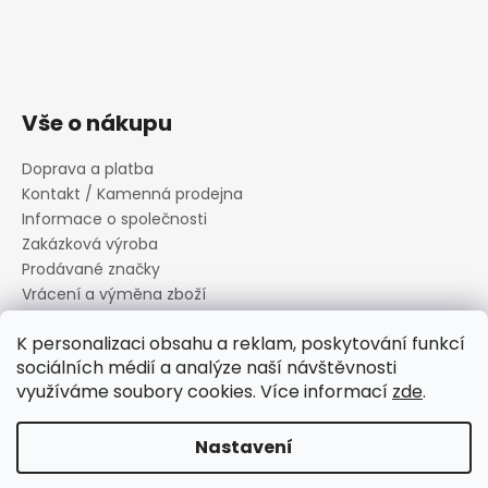
Vše o nákupu
Doprava a platba
Kontakt / Kamenná prodejna
Informace o společnosti
Zakázková výroba
Prodávané značky
Vrácení a výměna zboží
Zásady zpracování osobních údajů
K personalizaci obsahu a reklam, poskytování funkcí
Informace o souborech cookies
sociálních médií a analýze naší návštěvnosti
Reklamační řád
využíváme soubory cookies. Více informací
zde
.
Obchodní podmínky
Nastavení
Vytvořil Shoptet