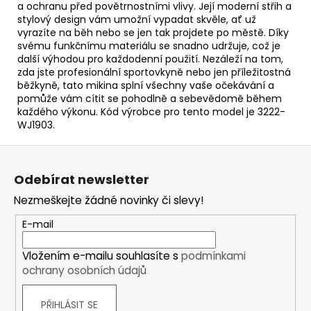
a ochranu před povětrnostními vlivy. Její moderní střih a
stylový design vám umožní vypadat skvěle, ať už
vyrazíte na běh nebo se jen tak projdete po městě. Díky
svému funkčnímu materiálu se snadno udržuje, což je
další výhodou pro každodenní použití. Nezáleží na tom,
zda jste profesionální sportovkyně nebo jen příležitostná
běžkyně, tato mikina splní všechny vaše očekávání a
pomůže vám cítit se pohodlně a sebevědomě během
každého výkonu. Kód výrobce pro tento model je 3222-
WJ1903.
Z
á
Odebírat newsletter
p
Nezmeškejte žádné novinky či slevy!
a
t
E-mail
í
Vložením e-mailu souhlasíte s
podmínkami
ochrany osobních údajů
PŘIHLÁSIT SE