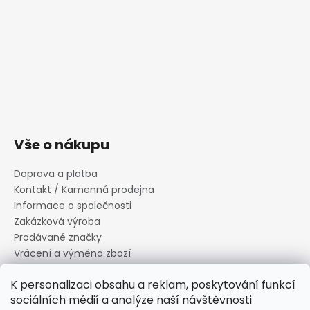
Vše o nákupu
Doprava a platba
Kontakt / Kamenná prodejna
Informace o společnosti
Zakázková výroba
Prodávané značky
Vrácení a výměna zboží
Zásady zpracování osobních údajů
K personalizaci obsahu a reklam, poskytování funkcí
Informace o souborech cookies
sociálních médií a analýze naší návštěvnosti
Reklamační řád