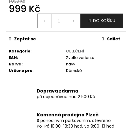
č
1 890 Kč
999 Kč
u
j
Měrná
e
DO KOŠÍKU
cena:
m
e
Zeptat se
Sdílet
Kategorie
:
OBLEČENÍ
EAN
:
Zvolte variantu
Barva
:
navy
Určeno pro
:
Dámské
Doprava zdarma
při objednávce nad 2 500 Kč
Kamenná prodejna Plzeň
S pohodlným parkováním, otevřeno
Po–Pá 10:00–18:30 hod, So 9:00-13 hod