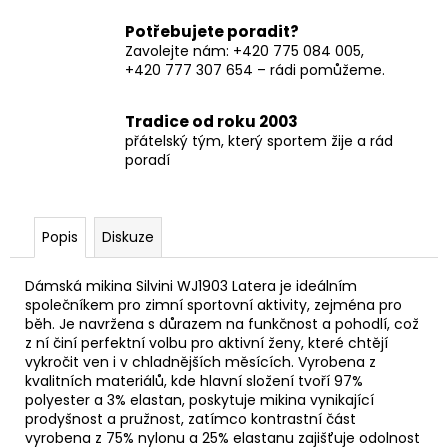
Potřebujete poradit?
Zavolejte nám: +420 775 084 005,
+420 777 307 654 – rádi pomůžeme.
Tradice od roku 2003
přátelský tým, který sportem žije a rád
poradí
Popis
Diskuze
Dámská mikina Silvini WJ1903 Latera je ideálním
společníkem pro zimní sportovní aktivity, zejména pro
běh. Je navržena s důrazem na funkčnost a pohodlí, což
z ní činí perfektní volbu pro aktivní ženy, které chtějí
vykročit ven i v chladnějších měsících. Vyrobena z
kvalitních materiálů, kde hlavní složení tvoří 97%
polyester a 3% elastan, poskytuje mikina vynikající
prodyšnost a pružnost, zatímco kontrastní část
vyrobena z 75% nylonu a 25% elastanu zajišťuje odolnost