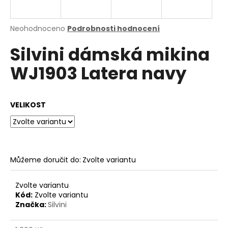
a
j
Průměrné
Neohodnoceno
Podrobnosti hodnocení
í
hodnocení
Silvini dámská mikina
produktu
t
je
?
WJ1903 Latera navy
0,0
z
5
hvězdiček.
VELIKOST
HLEDAT
Můžeme doručit do:
Zvolte variantu
D
o
p
Zvolte variantu
o
Kód:
Zvolte variantu
Značka:
Silvini
r
u